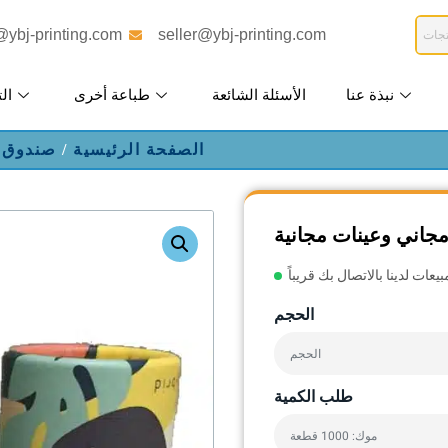
@ybj-printing.com
seller@ybj-printing.com
نبذة عنا
الأسئلة الشائعة
طباعة أخرى
الت
الصفحة الرئيسية
/
صندوق ا
اني وعينات مجانية
الحجم
طلب الكمية