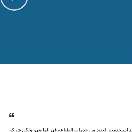
د استخدمت العديد من خدمات الطباعة في الماضي، ولكن شركة YBJ هي الأفضل