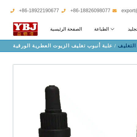
+86-18922190677
+86-18826098077
export
جليد
الطباعة
الصفحة الرئيسية
لتغليف
/ علبة أنبوب تغليف الزيوت العطرية الورقية