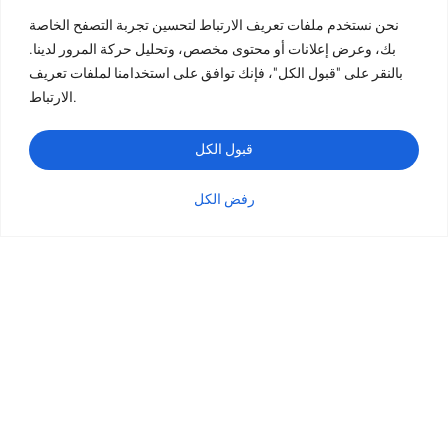
نحن نستخدم ملفات تعريف الارتباط لتحسين تجربة التصفح الخاصة
بك، وعرض إعلانات أو محتوى مخصص، وتحليل حركة المرور لدينا.
طباعة الكتب
بالنقر على "قبول الكل"، فإنك توافق على استخدامنا لملفات تعريف
طباعة الكتب ذات الغلاف المقوى
الارتباط.
طباعة كتب الأطفال
طباعة الكتب بغلاف ورقي ورقي الورق
قبول الكل
طباعة الكتاب اللوحي
رفض الكل
طباعة الكتيبات
الفئة
الاستفسار
البريد الإلكتروني
واتساب
طباعة الكتاب اللوحي
طباعة البطاقات
طباعة التقويم
طباعة كتاب التلوين
طباعة المجلات
طباعة الصور الفوتوغرافية
طباعة الكتب بغرزة السرج