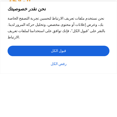
الملاحة
نحن نقدر خصوصيتك
نحن نستخدم ملفات تعريف الارتباط لتحسين تجربة التصفح الخاصة
بك، وعرض إعلانات أو محتوى مخصص، وتحليل حركة المرور لدينا.
طباعة الكتب
بالنقر على "قبول الكل"، فإنك توافق على استخدامنا لملفات تعريف
طباعة الكتب ذات الغلاف المقوى
الارتباط.
طباعة كتب الأطفال
طباعة الكتب بغلاف ورقي ورقي الورق
قبول الكل
طباعة الكتاب اللوحي
رفض الكل
طباعة الكتيبات
الفئة
الاستفسار
البريد الإلكتروني
واتساب
طباعة الكتاب اللوحي
طباعة البطاقات
طباعة التقويم
طباعة كتاب التلوين
طباعة المجلات
طباعة الصور الفوتوغرافية