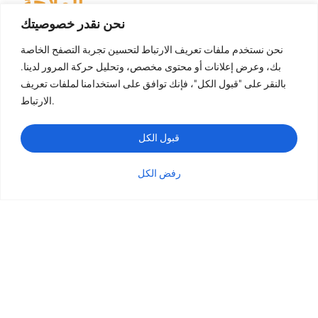
الملاحة
نحن نقدر خصوصيتك
نحن نستخدم ملفات تعريف الارتباط لتحسين تجربة التصفح الخاصة
بك، وعرض إعلانات أو محتوى مخصص، وتحليل حركة المرور لدينا.
طباعة الكتب
بالنقر على "قبول الكل"، فإنك توافق على استخدامنا لملفات تعريف
طباعة الكتب ذات الغلاف المقوى
الارتباط.
طباعة كتب الأطفال
طباعة الكتب بغلاف ورقي ورقي الورق
قبول الكل
طباعة الكتاب اللوحي
رفض الكل
طباعة الكتيبات
الفئة
الاستفسار
البريد الإلكتروني
واتساب
طباعة الكتاب اللوحي
طباعة البطاقات
طباعة التقويم
طباعة كتاب التلوين
طباعة المجلات
طباعة الصور الفوتوغرافية