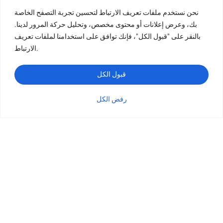
نحن نستخدم ملفات تعريف الارتباط لتحسين تجربة التصفح الخاصة
بك، وعرض إعلانات أو محتوى مخصص، وتحليل حركة المرور لدينا.
طباعة الكتب
بالنقر على "قبول الكل"، فإنك توافق على استخدامنا لملفات تعريف
طباعة الكتب ذات الغلاف المقوى
الارتباط.
طباعة كتب الأطفال
طباعة الكتب بغلاف ورقي ورقي الورق
قبول الكل
طباعة الكتاب اللوحي
رفض الكل
طباعة الكتيبات
الفئة
الاستفسار
البريد الإلكتروني
واتساب
طباعة الكتاب اللوحي
طباعة البطاقات
طباعة التقويم
طباعة كتاب التلوين
طباعة المجلات
طباعة الصور الفوتوغرافية
طباعة الكتب بغرزة السرج