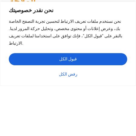
الملاحة
نحن نقدر خصوصيتك
نحن نستخدم ملفات تعريف الارتباط لتحسين تجربة التصفح الخاصة
بك، وعرض إعلانات أو محتوى مخصص، وتحليل حركة المرور لدينا.
طباعة الكتب
بالنقر على "قبول الكل"، فإنك توافق على استخدامنا لملفات تعريف
طباعة الكتب ذات الغلاف المقوى
الارتباط.
طباعة كتب الأطفال
طباعة الكتب بغلاف ورقي ورقي الورق
قبول الكل
طباعة الكتاب اللوحي
رفض الكل
طباعة الكتيبات
الفئة
الاستفسار
البريد الإلكتروني
واتساب
طباعة الكتاب اللوحي
طباعة البطاقات
طباعة التقويم
طباعة كتاب التلوين
طباعة المجلات
طباعة الصور الفوتوغرافية