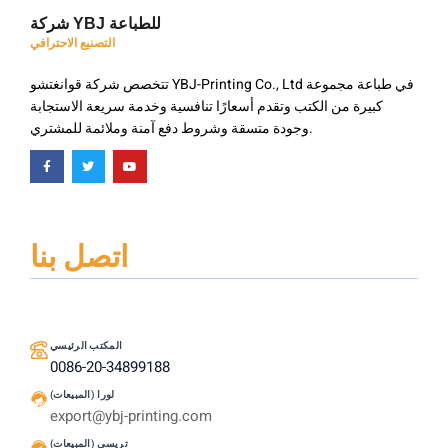
شركة YBJ للطباعة
التصنيع الاحترافي
تتخصص شركة قوانغتشو YBJ-Printing Co., Ltd في طباعة مجموعة
كبيرة من الكتب وتقدم أسعارًا تنافسية وخدمة سريعة الاستجابة
وجودة متسقة وشروط دفع آمنة وملائمة للمشتري.
اتصل بنا
المكتب الرئيسي
0086-20-34899188
لورا (المبيعات)
export@ybj-printing.com
تريسي (المبيعات)