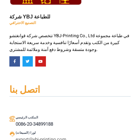
شركة YBJ للطباعة
التصنيع الاحترافي
تتخصص شركة قوانغتشو YBJ-Printing Co., Ltd في طباعة مجموعة
كبيرة من الكتب وتقدم أسعارًا تنافسية وخدمة سريعة الاستجابة
وجودة متسقة وشروط دفع آمنة وملائمة للمشتري.
اتصل بنا
المكتب الرئيسي
0086-20-34899188
لورا (المبيعات)
export@ybj-printing.com