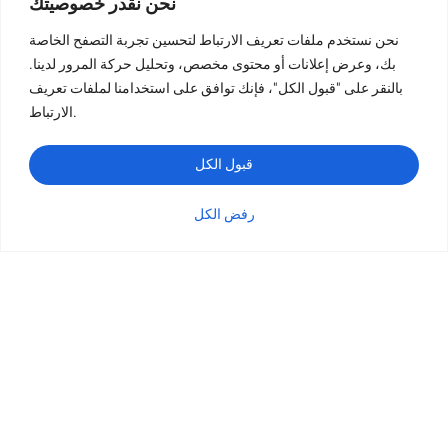
نحن نقدر خصوصيتك
نحن نستخدم ملفات تعريف الارتباط لتحسين تجربة التصفح الخاصة
بك، وعرض إعلانات أو محتوى مخصص، وتحليل حركة المرور لدينا.
طباعة الكتب
بالنقر على "قبول الكل"، فإنك توافق على استخدامنا لملفات تعريف
طباعة الكتب ذات الغلاف المقوى
الارتباط.
طباعة كتب الأطفال
طباعة الكتب بغلاف ورقي ورقي الورق
قبول الكل
طباعة الكتاب اللوحي
رفض الكل
طباعة الكتيبات
الفئة
الاستفسار
البريد الإلكتروني
واتساب
طباعة الكتاب اللوحي
طباعة البطاقات
طباعة التقويم
طباعة كتاب التلوين
طباعة المجلات
طباعة الصور الفوتوغرافية
طباعة الكتب بغرزة السرج