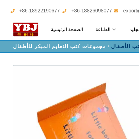
+86-18922190677
+86-18826098077
export
جليد
الطباعة
الصفحة الرئيسية
ب الأطفال
/ مجموعات كتب التعليم المبكر للأطفال