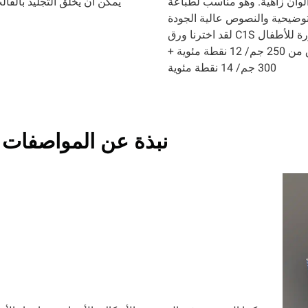
لوان زاهية. وهو مناسب لطباعة
يمكن أن يخلق التجليد بالقال
إذا كنت تفضل الورق الأقل سمكاً، يمكننا استخدام ورق أرق من 250 جم/ 12 نقطة مئوية +
300 جم/ 14 نقطة مئوية
نبذة عن المواصفات 