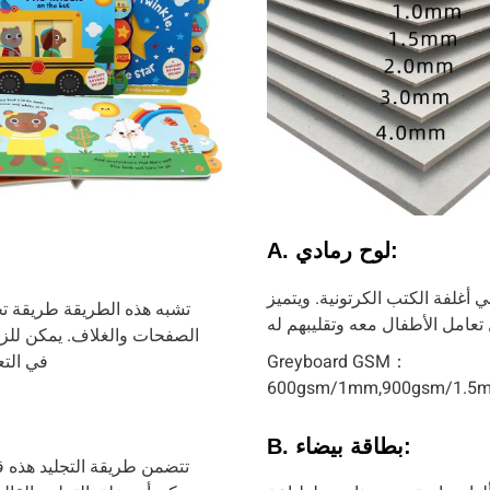
A. لوح رمادي:
أغلفة الكتب الكرتونية. ويتميز
تشبه هذه الطريقة طريقة تجل
الصفحات والغلاف. يمكن للزواي
Greyboard GSM：
في الت
600gsm/1mm,900gsm/1.5
B. بطاقة بيضاء: