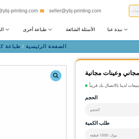
@ybj-printing.com
seller@ybj-printing.com
نبذة عنا
الأسئلة الشائعة
طباعة أخرى
الت
الصفحة الرئيسية
/
طباعة كت
اني وعينات مجانية
الحجم
طلب الكمية