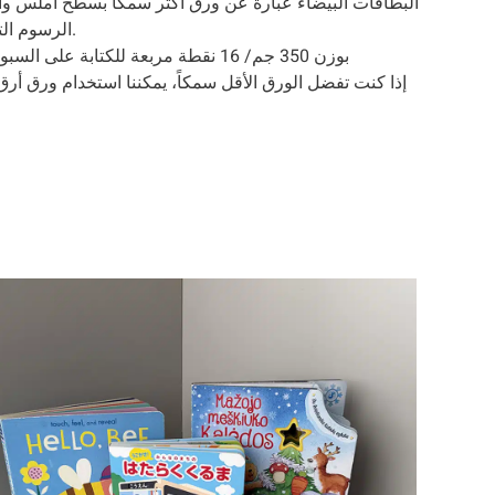
البطاقات البيضاء عبارة عن ورق أكثر سمكاً بسطح أملس وأ
الرسوم التوضيحية والنصوص عالية الجودة.
لقد اخترنا ورق C1S بوزن 350 جم/ 16 نقطة مربعة للكتابة على السبورة للأطفال