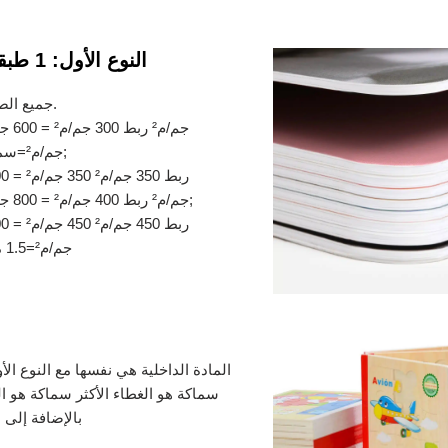
النوع الأول: 1 طبقة 1 شكل عادي
جميع الصفحات بنفس السُمك.
300 جم/م² ربط 300 جم/م² = 600 جم/م² ورقة واحدة
600 جم/م²=سمك 600 جم=ملم;
ربط 350 جم/م² 350 جم/م² = 700 جم/م² ورقة واحدة
400 جم/م² ربط 400 جم/م² = 800 جم/م² ورقة واحدة;
ربط 450 جم/م² 450 جم/م² = 900 جم/م² ورقة واحدة
900 جم/م²=1.5 مم سمك 1.5 مم
المادة الداخلية هي نفسها مع النوع الأ
سماكة هو الغطاء الأكثر سماكة هو ا
بالإضافة إلى 