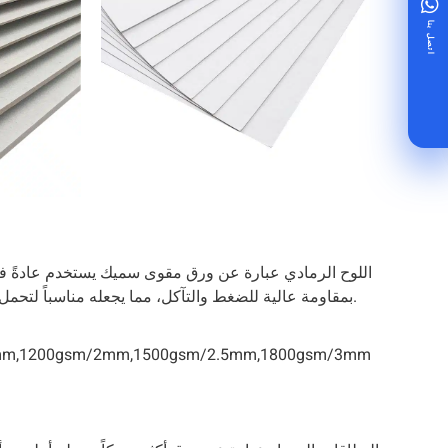
اتصل بنا
اللوح الرمادي عبارة عن ورق مقوى سميك يستخدم عادةً في 
بمقاومة عالية للضغط والتآكل، مما يجعله مناسباً لتحمل تعامل الأطفال معه وتقليبهم له.
mm,1200gsm/2mm,1500gsm/2.5mm,1800gsm/3mm