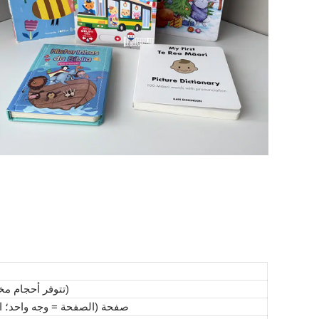
5.5″ × 8″، 6″ × 6″، 8″ × 8″، 10″ × 10″ (تتوفر أحجام مخصصة)
12، 16، 16، 20، 24 صفحة (الصفحة = وجه