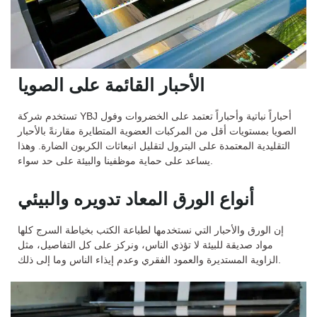
الأحبار القائمة على الصويا
تستخدم شركة YBJ أحباراً نباتية وأحباراً تعتمد على الخضروات وفول
الصويا بمستويات أقل من المركبات العضوية المتطايرة مقارنةً بالأحبار
التقليدية المعتمدة على البترول لتقليل انبعاثات الكربون الضارة. وهذا
يساعد على حماية موظفينا والبيئة على حد سواء.
أنواع الورق المعاد تدويره والبيئي
إن الورق والأحبار التي نستخدمها لطباعة الكتب بخياطة السرج كلها
مواد صديقة للبيئة لا تؤذي الناس، ونركز على كل التفاصيل، مثل
الزاوية المستديرة والعمود الفقري وعدم إيذاء الناس وما إلى ذلك.