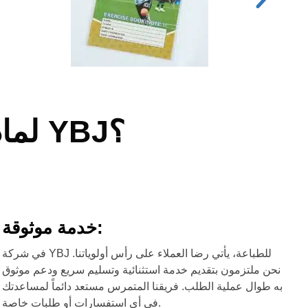
لماذا تختار كتب التمارين الرياضية من YBJ؟
خدمة موثوقة:
في شركة YBJ للطباعة، يأتي رضا العملاء على رأس أولوياتنا.
نحن ملتزمون بتقديم خدمة استثنائية وتسليم سريع ودعم موثوق
به طوال عملية الطلب. فريقنا المتمرس مستعد دائماً لمساعدتك
في أي استفسارات أو طلبات خاصة.