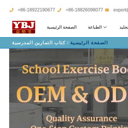
+86-18922190677
+86-18826098077
export
جليد
الطباعة
الصفحة الرئيسية
الصفحة الرئيسية
/ كتاب التمارين المدرسية