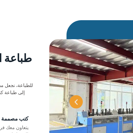
طباعة 
إلى طباعة ك
كتب مصممة ح
يتعاون معك فر