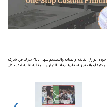
ندرك في شركة YBJ للطباعة أهمية تزويد الطلاب بأدوات استثنائية لتعزيز تجربتهم التعليمية. صُممت كتب التمارين المدرسية لدينا بدقة متناهية تجمع بين جودة الورق الفائقة والمتانة والتصميم سهل