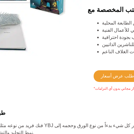
للأعمال الفنية
 بجودة احترافية
ناشرين الذاتيين
لب عرض أسعار
مجاني بدون أي التزامات
طبا
فنك فريد من نوعه مثلك تماماً، ويجب أن يعكس كتا
نمط التجليد والتشطيبات الخاصة. اجعل كتابك الفني تمثيلاً حقيقياً لروحك الإبداعية.