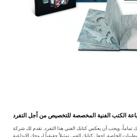
عة الكتب الفنية المخصصة للتخصيص من أجل التفرد
بك الفني هذا التفرد. تقدم لك شركة YBJ للطباعة خيارات تخصيص واسعة النطاق، مما يسمح لك باختيار كل شيء بدءاً من نوع الورق وحجمه إلى