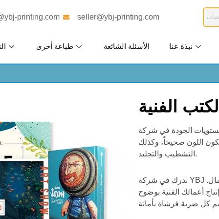
@ybj-printing.com
seller@ybj-printing.com
نبذة عنا
الأسئلة الشائعة
طباعة أخرى
الت
كتب الفنية
ي شركة YBJ للطباعة. نحن نوفر الجودة
يكون اللون صحيحاً، وكذلك
التشطيب والتجليد.
ندرك في شركة YBJ للطباعة أن الفن يستحق أن يُقدَّم بأقصى درجات الدقة والجمال.
نتاج أعمالك الفنية بوضوح