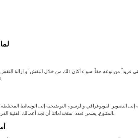
لما
ريداً من نوعه حقاً. سواء أكان ذلك من خلال النقش أو إزالة النقش أو
لدينا توفر لك لوحة فنية ترسم فيها رؤيتك الفنية على نسيج كتابك.
 التصوير الفوتوغرافي والرسوم التوضيحية إلى الوسائط المختلطة - تلبي خدمات طباعة الك
المتنوع. يضمن تعدد استخداماتنا أن تجد أعمالك الفنية الفريدة من نوعها التمثيل المثالي في صفحات كتابك الفني المخصص.
أس