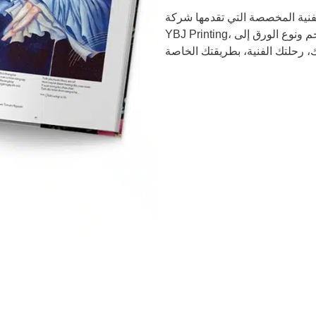
فنية المخصصة التي تقدمها شركة
YBJ Printing، لديك الحرية في تصميم كل جانب من جوانب كتابك - من الحجم ونوع الورق إلى