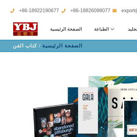
+86-18922190677
+86-18826098077
export
جليد
الطباعة
الصفحة الرئيسية
الصفحة الرئيسية
/ كتاب الفن