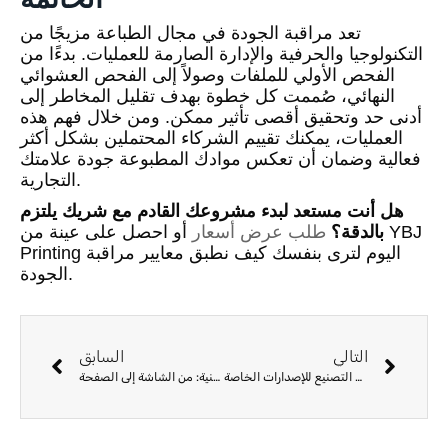
تعد مراقبة الجودة في مجال الطباعة مزيجًا من
التكنولوجيا والحرفية والإدارة الصارمة للعمليات. بدءًا من
الفحص الأولي للملفات وصولاً إلى الفحص العشوائي
النهائي، صُممت كل خطوة بهدف تقليل المخاطر إلى
أدنى حد وتحقيق أقصى تأثير ممكن. ومن خلال فهم هذه
العمليات، يمكنك تقييم الشركاء المحتملين بشكل أكثر
فعالية وضمان أن تعكس موادك المطبوعة جودة علامتك
التجارية.
هل أنت مستعد لبدء مشروعك القادم مع شريك يلتزم
بالدقة؟
طلب عرض أسعار
أو احصل على عينة من YBJ
Printing اليوم لترى بنفسك كيف نطبق معايير مراقبة
الجودة.
التالي
السابق
حواف الكتب المرشوشة والمرسومة بالاستنسل: دليل التصنيع للإصدارات الخاصة
إتقان إدارة الألوان لطباعة الكتب الفنية: من الشاشة إلى الصفحة