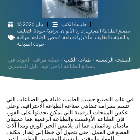
طباعة الكتب
16 يناير 2026
مصنع الطباعة الصيني
,
إدارة الألوان
,
مراقبة جودة التغليف
والتعبئة والتغليف
,
ما قبل الطباعة
,
فحص الطباعة
,
مراقبة
جودة الطباعة
الصفحة الرئيسية
/
طباعة الكتب
/ عملية مراقبة الجودة في
مصانع الطباعة الاحترافية: دليل للمشتري
في عالم التصنيع حسب الطلب، قليلة هي الصناعات التي
تتسم بصرامة تضاهي صناعة الطباعة الاحترافية. وعلى
عكس المنتجات الرقمية التي يمكن تحديثها على الفور،
فإن الطباعة الأوفست والطباعة الرقمية هما عمليتان
ماديتان ودائمتان. فما أن يلامس الحبر الورق وتبدأ آلات
القطع في العمل، حتى يتحول أي خطأ إلى إهدار مكلف
للمواد والوقت. بالنسبة للمشترين الدوليين الذين