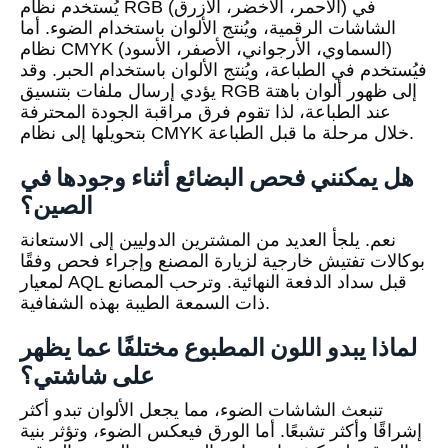
يُستخدم نظام RGB (الأحمر، الأخضر، الأزرق) في
الشاشات الرقمية، ويُنتج الألوان باستخدام الضوء. أما
نظام CMYK (السماوي، الأرجواني، الأصفر، الأسود)
فيُستخدم في الطباعة، ويُنتج الألوان باستخدام الحبر. وقد
يؤدي إرسال ملفات بتنسيق RGB إلى ظهور ألوان باهتة
عند الطباعة، لذا تقوم فرق مراقبة الجودة المحترفة
بتحويلها إلى نظام CMYK خلال مرحلة ما قبل الطباعة.
هل يمكنني فحص البضائع أثناء وجودها في
الصين؟
نعم. يلجأ العديد من المشترين الدوليين إلى الاستعانة
بوكالات تفتيش خارجية لزيارة المصنع وإجراء فحص وفقًا
لمعيار AQL قبل سداد الدفعة النهائية. وترحب المصانع
ذات السمعة الطيبة بهذه الشفافية.
لماذا يبدو اللون المطبوع مختلفًا عما يظهر
على شاشتي؟
تنبعث الشاشات الضوء، مما يجعل الألوان تبدو أكثر
إشراقًا وأكثر تشبعًا. أما الورق فيعكس الضوء، وتؤثر بنية