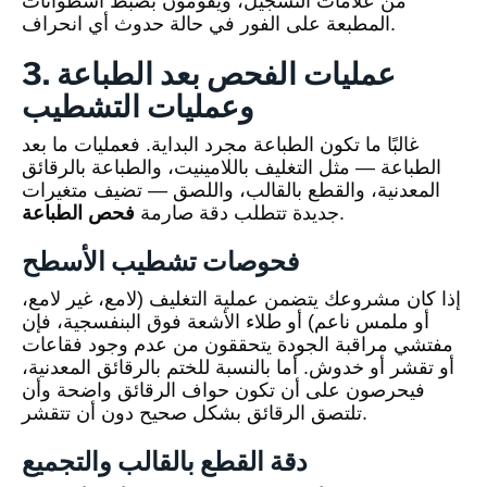
من علامات التسجيل، ويقومون بضبط أسطوانات
المطبعة على الفور في حالة حدوث أي انحراف.
3. عمليات الفحص بعد الطباعة
وعمليات التشطيب
غالبًا ما تكون الطباعة مجرد البداية. فعمليات ما بعد
الطباعة — مثل التغليف باللامينيت، والطباعة بالرقائق
المعدنية، والقطع بالقالب، واللصق — تضيف متغيرات
.
جديدة تتطلب دقة صارمة
فحص الطباعة
فحوصات تشطيب الأسطح
إذا كان مشروعك يتضمن عملية التغليف (لامع، غير لامع،
أو ملمس ناعم) أو طلاء الأشعة فوق البنفسجية، فإن
مفتشي مراقبة الجودة يتحققون من عدم وجود فقاعات
أو تقشر أو خدوش. أما بالنسبة للختم بالرقائق المعدنية،
فيحرصون على أن تكون حواف الرقائق واضحة وأن
تلتصق الرقائق بشكل صحيح دون أن تتقشر.
دقة القطع بالقالب والتجميع