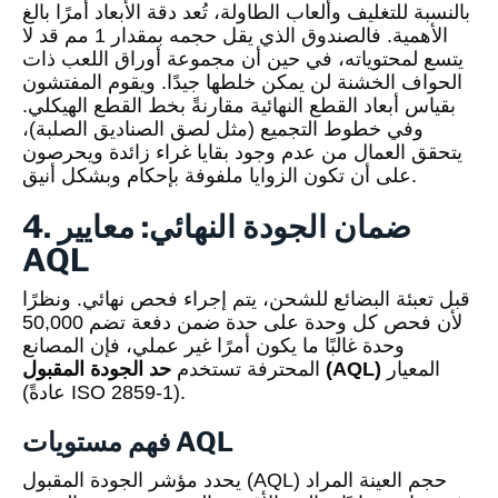
بالنسبة للتغليف وألعاب الطاولة، تُعد دقة الأبعاد أمرًا بالغ
الأهمية. فالصندوق الذي يقل حجمه بمقدار 1 مم قد لا
يتسع لمحتوياته، في حين أن مجموعة أوراق اللعب ذات
الحواف الخشنة لن يمكن خلطها جيدًا. ويقوم المفتشون
بقياس أبعاد القطع النهائية مقارنةً بخط القطع الهيكلي.
وفي خطوط التجميع (مثل لصق الصناديق الصلبة)،
يتحقق العمال من عدم وجود بقايا غراء زائدة ويحرصون
على أن تكون الزوايا ملفوفة بإحكام وبشكل أنيق.
4. ضمان الجودة النهائي: معايير
AQL
قبل تعبئة البضائع للشحن، يتم إجراء فحص نهائي. ونظرًا
لأن فحص كل وحدة على حدة ضمن دفعة تضم 50,000
وحدة غالبًا ما يكون أمرًا غير عملي، فإن المصانع
المعيار
حد الجودة المقبول (AQL)
المحترفة تستخدم
(عادةً ISO 2859-1).
فهم مستويات AQL
يحدد مؤشر الجودة المقبول (AQL) حجم العينة المراد