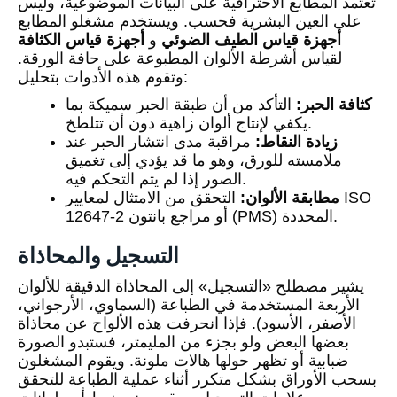
تعتمد المطابع الاحترافية على البيانات الموضوعية، وليس
على العين البشرية فحسب. ويستخدم مشغلو المطابع
أجهزة قياس الطيف الضوئي
و
أجهزة قياس الكثافة
لقياس أشرطة الألوان المطبوعة على حافة الورقة.
وتقوم هذه الأدوات بتحليل:
كثافة الحبر:
التأكد من أن طبقة الحبر سميكة بما
يكفي لإنتاج ألوان زاهية دون أن تتلطخ.
زيادة النقاط:
مراقبة مدى انتشار الحبر عند
ملامسته للورق، وهو ما قد يؤدي إلى تغميق
الصور إذا لم يتم التحكم فيه.
مطابقة الألوان:
التحقق من الامتثال لمعايير ISO
12647-2 أو مراجع بانتون (PMS) المحددة.
التسجيل والمحاذاة
يشير مصطلح «التسجيل» إلى المحاذاة الدقيقة للألوان
الأربعة المستخدمة في الطباعة (السماوي، الأرجواني،
الأصفر، الأسود). فإذا انحرفت هذه الألواح عن محاذاة
بعضها البعض ولو بجزء من المليمتر، فستبدو الصورة
ضبابية أو تظهر حولها هالات ملونة. ويقوم المشغلون
بسحب الأوراق بشكل متكرر أثناء عملية الطباعة للتحقق