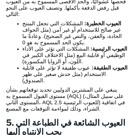
فحصها عشوائيًا، والحد الأقصى المسموح به من العيوب
قبل رفض الدفعة بأكملها. وتصنف العيوب على النحو
التالي:
العيوب الخطيرة:
المشكلات التي تجعل المنتج
غير صالح للاستخدام أو غير آمن (مثل الحواف
الحادة، والعفن، والنص غير الصحيح). وعادةً ما
يكون الحد المسموح به هو 0.
العيوب الرئيسية:
المشكلات التي تؤثر على الأداء
الوظيفي أو قابلية البيع (مثل الاختلاف الكبير في
اللون، أو الزوايا المكسورة).
العيوب الطفيفة:
عيوب طفيفة لا تؤثر على قابلية
الاستخدام (مثل خدش صغير على ظهر
الصندوق).
ينبغي على المشترين الدوليين تحديد توقعاتهم بشأن
مستوى القبول المسموح به (AQL) (على سبيل المثال،
المستوى الثاني، AQL 2.5 للعيوب الرئيسية) في اتفاقية
الشراء، وذلك لمواءمة التوقعات مع المصنع.
5. العيوب الشائعة في الطباعة التي
يجب الانتباه إليها