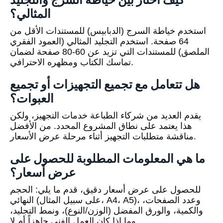
المثالي؟
استخدم خياطة السرج (الدبابيس) للمستندات الأقل من
64 صفحة. استخدم التجليد المثالي (العمود الفقري
الملصق) للمستندات التي تزيد عن 60-80 صفحة لضمان
تماسك الكتاب ومظهره الاحترافي.
هل تتعامل مع تجميع التجهيزات أو تجميع
العبوات؟
يقدم العديد من شركاء الطباعة خدمات التجهيز، ولكن
هذا يعتمد على نطاق المشروع المحدد. من الأفضل
مناقشة متطلبات التجهيز أثناء مرحلة عرض الأسعار.
ما هي المعلومات المطلوبة للحصول على
عرض أسعار؟
للحصول على عرض أسعار دقيق، قدم ما يلي: الحجم
النهائي (على سبيل المثال، A4، A5)، وعدد الصفحات،
والكمية، والورق المفضل (الوزن/النوع)، ونمط التجليد،
وما إذا كان العمل الفني جاهزاً أم لا.