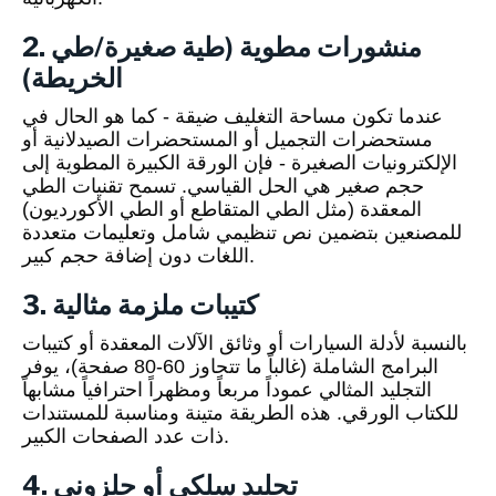
2. منشورات مطوية (طية صغيرة/طي
الخريطة)
عندما تكون مساحة التغليف ضيقة - كما هو الحال في
مستحضرات التجميل أو المستحضرات الصيدلانية أو
الإلكترونيات الصغيرة - فإن الورقة الكبيرة المطوية إلى
حجم صغير هي الحل القياسي. تسمح تقنيات الطي
المعقدة (مثل الطي المتقاطع أو الطي الأكورديون)
للمصنعين بتضمين نص تنظيمي شامل وتعليمات متعددة
اللغات دون إضافة حجم كبير.
3. كتيبات ملزمة مثالية
بالنسبة لأدلة السيارات أو وثائق الآلات المعقدة أو كتيبات
البرامج الشاملة (غالباً ما تتجاوز 60-80 صفحة)، يوفر
التجليد المثالي عموداً مربعاً ومظهراً احترافياً مشابهاً
للكتاب الورقي. هذه الطريقة متينة ومناسبة للمستندات
ذات عدد الصفحات الكبير.
4. تجليد سلكي أو حلزوني