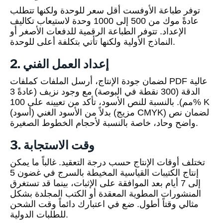
توفر طباعة الأوفست أقل سعر للوحدة ولكنها تتطلب
عادةً موك من 500 إلى 1000 وحدة لاستيعاب تكاليف
الإعداد. تتوفر الطباعة الرقمية للدفعات الأصغر أو
النماذج الأولية ولكنها تأتي بتكلفة أعلى للوحدة.
2. إعداد العمل الفني
لضمان جودة الإنتاج، أرسل الملفات كملفات PDF عالية
الدقة (300 نقطة في البوصة) مع وجود نزيف (عادةً 3
مم). بالنسبة للنص الأسود، تأكد من تعيينه على 100% K
(أسود) بدلاً من الأسود الغني (مزيج CMYK) لضمان نص
واضح وحاد، خاصة بالنسبة لأحجام الخطوط الصغيرة.
3. وقت الاستجابة
تختلف أوقات الإنتاج حسب درجة التعقيد. غالباً ما يمكن
إنتاج الكتيبات القياسية المخيطة بالسرج في غضون 5
إلى 7 أيام بعد الموافقة على الإثبات، بينما قد تستغرق
المنشورات المطوية المعقدة أو الكتب المجلدة بشكل
مثالي وقتاً أطول. ضع في اعتبارك دائماً وقت الشحن
للطلبات الدولية.