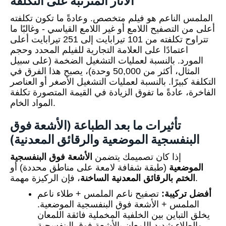
الآثار المترتبة على التكلفة
الملمس الناعم هو فيلم متخصص. وعادةً ما تكون تكلفته
أعلى من التصفيح اللامع أو غير اللامع القياسي - وغالبًا ما
تتراوح تكلفته من 101 تيرابايت إلى 251 تيرابايت أعلى
اعتمادًا على العلامة التجارية للفيلم المحدد وحجم
المورد. بالنسبة لعمليات التشغيل الضخمة (على سبيل
المثال، أكثر من 50,000 وحدة)، يصبح هذا الفرق في
التكلفة كبيرًا. بالنسبة لعمليات التشغيل الأصغر أو العناصر
الفاخرة، عادةً ما تفوق الزيادة في القيمة المتصورة تكلفة
المواد الخام.
تأثيرات ما بعد الطباعة (الأشعة فوق
البنفسجية الموضعية والرقائق المعدنية)
إذا كان تصميمك يتضمن
الأشعة فوق البنفسجية
الموضعية
(طبقة شفافة لامعة على مناطق محددة) أو
، فإن الركيزة مهمة.
الختم بالرقائق المعدنية الساخنة
أفضل تركيبة:
تصفيح ناعم الملمس + طلاء ناعم
الملمس + الأشعة فوق البنفسجية الموضعية.
يخلق التباين بين الخلفية المخملية فائقة اللمعان
والطلاء شديد اللمعان بالأشعة فوق البنفسجية