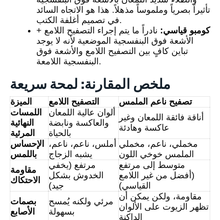
تأثيراً بصرياً وملموساً مذهلاً. هذا هو الاتجاه السائد
في تصميم أغلفة الكتب.
كومبو قياسي:
نادراً ما يتم إجراء التصفيح اللامع +
الأشعة فوق البنفسجية الموضعية لأنه لا يوجد
تباين كافٍ بين التصفيح اللامع والأشعة فوق
البنفسجية اللامعة.
ملخص المقارنة: لمحة سريعة
تصفيح ناعم الملمس
التصفيح اللامع
الميزة
ألوان عالية اللمعان
اللمسات
أناقة فائقة اللمعان وغير
والعاكسة ونابضة
النهائية
عاكسة وهادئة
بالحياة
المرئية
مخملي، ناعم، مخملي
أملس، ناعم، ناعم،
الإحساس
الملمس خوخي اللون
يشبه الزجاج
باللمس
متوسط إلى مرتفع
مرتفع (يخفي
مقاومة
(أفضل من غير اللامع
الخدوش بشكل
الاحتكاك
القياسي)
جيد)
مقاومة، ولكن يمكن أن
مرئي ولكنه يُمسح
بصمات
تظهر الزيوت على الألوان
بسهولة
الأصابع
الداكنة