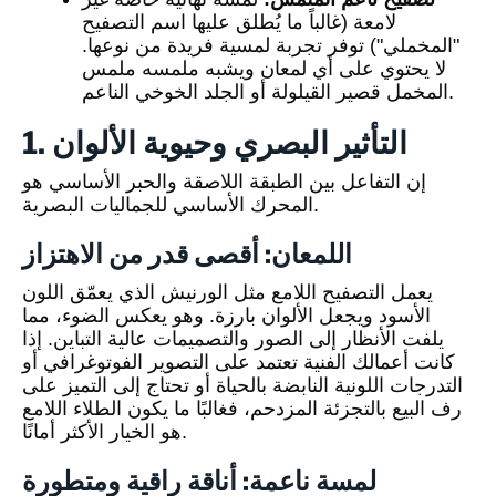
لامعة (غالباً ما يُطلق عليها اسم التصفيح
"المخملي") توفر تجربة لمسية فريدة من نوعها.
لا يحتوي على أي لمعان ويشبه ملمسه ملمس
المخمل قصير القيلولة أو الجلد الخوخي الناعم.
1. التأثير البصري وحيوية الألوان
إن التفاعل بين الطبقة اللاصقة والحبر الأساسي هو
المحرك الأساسي للجماليات البصرية.
اللمعان: أقصى قدر من الاهتزاز
يعمل التصفيح اللامع مثل الورنيش الذي يعمّق اللون
الأسود ويجعل الألوان بارزة. وهو يعكس الضوء، مما
يلفت الأنظار إلى الصور والتصميمات عالية التباين. إذا
كانت أعمالك الفنية تعتمد على التصوير الفوتوغرافي أو
التدرجات اللونية النابضة بالحياة أو تحتاج إلى التميز على
رف البيع بالتجزئة المزدحم، فغالبًا ما يكون الطلاء اللامع
هو الخيار الأكثر أمانًا.
لمسة ناعمة: أناقة راقية ومتطورة