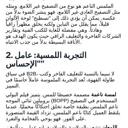
الملمس الناعم هو نوع من التصفيح غير اللامع. ومثله
مثل التصفيح العادي غير اللامع، فهو ينشر الضوء بدلاً من
عكسه. يمكن أن يؤدي ذلك إلى "تسطيح" لوحة الألوان
قليلاً، مما يقلل من التباين ولكنه يخلق مظهراً راقياً
وهادئاً. وهي مفضلة للغاية للكتب الفنية وتقارير
الشركات الفاخرة والتغليف الراقي حيث يكون الهدف هو
الأناقة البسيطة بدلاً من جذب الانتباه.
2. التجربة اللمسية: عامل
"الإحساس"
في سياق B2B، لا سيما بالنسبة للتغليف الفاخر وكتب
طاولة القهوة، تُعد التجربة الملموسة عاملاً حاسمًا في
التمييز.
لمسة ناعمة
مصممة خصيصًا للمس. يتميز فيلم البولي
بروبيلين ثنائي الموجه (BOPP) المستخدم في التصفيح
ناعم الملمس بطبقة خاصة تخلق احتكاكًا مخمليًا. عندما
يلتقط العميل كتابًا ناعم الملمس، تزداد القيمة المتصورة
على الفور. فهو يوحي بالفخامة والتفرد.
اللمعان
تشعر بالسلاسة والسلاسة. إنه عملي ومألوف.