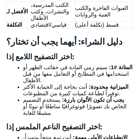
الكتب المدرسية،
العبوات الفاخرة والكتب
والنشرات، وكتب
الأفضل لـ
الفنية والروايات
الأطفال
قسط (تكلفة أعلى)
قياسي/اقتصادي
التكلفة
دليل الشراء: أيهما يجب أن تختار؟
اختر التصفيح اللامع إذا:
المتانة #1:
سيتم رمي المادة في حقائب الظهر أو
استخدامها في المطابخ أو التعامل معها من قبل
الأطفال.
الميزانية محدودة:
أنت بحاجة إلى الحماية الأكثر
توفيراً لطباعة كميات كبيرة من المطبوعات.
يجب أن تكون الألوان بارزة:
يستخدم التصميم
الخاص بك تصويرًا فوتوغرافيًا ساطعًا أو نيونًا أو
مشبعًا للغاية.
اختر التصفيح الناعم الملمس إذا:
الانطباعات الأولى مهمة:
أنت تبيع منتجاً متميزاً،