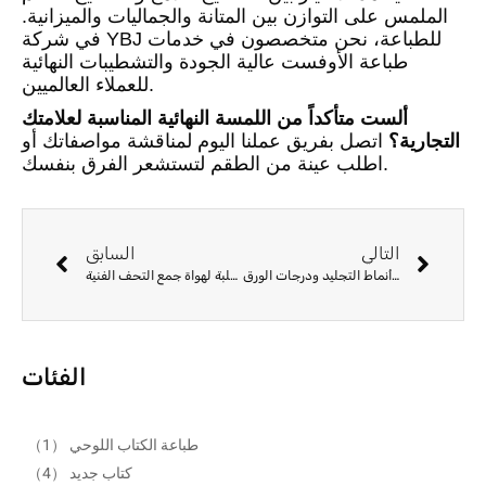
الملمس على التوازن بين المتانة والجماليات والميزانية.
في شركة YBJ للطباعة، نحن متخصصون في خدمات
طباعة الأوفست عالية الجودة والتشطيبات النهائية
للعملاء العالميين.
ألست متأكداً من اللمسة النهائية المناسبة لعلامتك
التجارية؟
اتصل بفريق عملنا اليوم لمناقشة مواصفاتك أو
اطلب عينة من الطقم لتستشعر الفرق بنفسك.
التالي
السابق
إنشاء كتب سنوية مدرسية متينة: أنماط التجليد ودرجات الورق
تصميم العلب المخصصة: تصنيع مجموعات العلب الصلبة لهواة جمع التحف الفنية
الفئات
طباعة الكتاب اللوحي
（1）
كتاب جديد
（4）