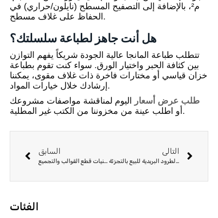
م²، بالإضافة إلى التصفيح المسطح (نايلون/حراري) في
الحفاظ على غلاف مسطح.
هل أنت جاهز لطباعة سلسلتك؟
تتطلب طباعة المانجا عالية الجودة شريكاً يفهم التوازن
بين كثافة الحبر واختيار الورق. سواء كنت تقوم بطباعة
خزان قياسي أو مختارات فاخرة ذات غلاف مقوى، يمكننا
إرشادك خلال خيارات المواد.
طلب عرض أسعار
اليوم لمناقشة مواصفات مشروعك
أو اطلب عينة من مخزوننا من الكتب غير المطلية.
التالي
السابق
حلول تغليف الكتب المخصصة: تصميم الصناديق الصلبة والطرود البريدية للبيع بالتجزئة
كتب رفع القوالب الهندسية: تقنيات قطع القوالب والتجميع
الفئات