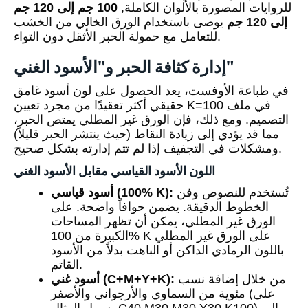
للروايات المصورة بالألوان الكاملة,
100 جم إلى 120 جم
إلى 120 جم
يوصى باستخدام الورق الخالي من الخشب
للتعامل مع حمولة الحبر الأثقل دون التواء.
إدارة كثافة الحبر و"الأسود الغني"
في طباعة الأوفست، يعد الحصول على لون أسود غامق
حقيقي أكثر تعقيدًا من مجرد تعيين K=100 في ملف
التصميم. ومع ذلك، فإن الورق غير المطلي يمتص الحبر،
مما قد يؤدي إلى زيادة النقاط (حيث ينتشر الحبر قليلاً)
ومشكلات في التجفيف إذا لم تتم إدارته بشكل صحيح.
اللون الأسود القياسي مقابل الأسود الغني
تُستخدم للنصوص وفن
أسود قياسي (100% K):
الخطوط الدقيقة. يضمن حوافاً واضحة. على
الورق غير المطلي، يمكن أن تظهر المساحات
الكبيرة من 100% K على الورق غير المطلي
باللون الرمادي الداكن أو الباهت بدلاً من الأسود
القاتم.
من خلال إضافة نسب
أسود غني (C+M+Y+K):
مئوية من السماوي والأرجواني والأصفر (على