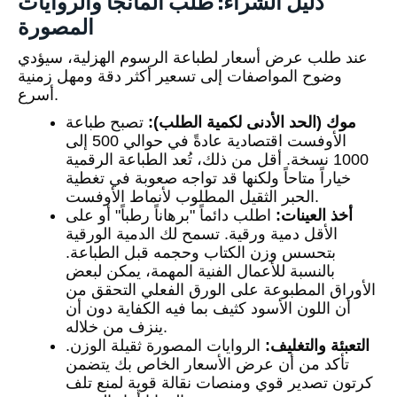
دليل الشراء: طلب المانجا والروايات
المصورة
عند طلب عرض أسعار لطباعة الرسوم الهزلية، سيؤدي
وضوح المواصفات إلى تسعير أكثر دقة ومهل زمنية
أسرع.
موك (الحد الأدنى لكمية الطلب):
تصبح طباعة
الأوفست اقتصادية عادةً في حوالي 500 إلى
1000 نسخة. أقل من ذلك، تُعد الطباعة الرقمية
خياراً متاحاً ولكنها قد تواجه صعوبة في تغطية
الحبر الثقيل المطلوب لأنماط الأوفست.
أخذ العينات:
اطلب دائماً "برهاناً رطباً" أو على
الأقل دمية ورقية. تسمح لك الدمية الورقية
بتحسس وزن الكتاب وحجمه قبل الطباعة.
بالنسبة للأعمال الفنية المهمة، يمكن لبعض
الأوراق المطبوعة على الورق الفعلي التحقق من
أن اللون الأسود كثيف بما فيه الكفاية دون أن
ينزف من خلاله.
التعبئة والتغليف:
الروايات المصورة ثقيلة الوزن.
تأكد من أن عرض الأسعار الخاص بك يتضمن
كرتون تصدير قوي ومنصات نقالة قوية لمنع تلف