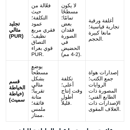
لا يكون
فعّالة من
مسطحًا
حيث
تمامًا؛
التكلفة؛
أغلفة ورقية
بعض
عمود
تجليد
تجارية قياسية؛
فقدان
فقري مربع
مثالي
مانغا كبيرة
الصورة
نظيف؛
(PUR)
الحجم.
في
التصاق
الحضيض
قوي بغراء
(2-4 مم).
PUR.
يوضع
إصدارات هواة
مسطحاً
جمع الكتب؛
تكلفة
بشكل
قسم
الروايات
أعلى؛
مثالي
الخياطة
المصورة ذات
وقت إنتاج
تقريباً؛
(خياطة
الطابع الفني؛
أطول
متانة
سميث)
الإصدارات ذات
قليلاً.
فائقة؛
الغلاف المقوى.
ملمس
ممتاز.