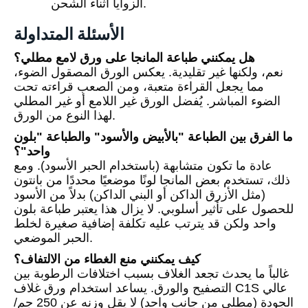
الزوايا أثناء الشحن.
الأسئلة المتداولة
هل يمكنني طباعة المانجا على ورق لامع مطلي؟
نعم، ولكنها غير تقليدية. يعكس الورق المصقول الضوء،
مما يجعل القراءة متعبة، ومن الصعب قراءته تحت
الضوء المباشر. يُفضل الورق غير اللامع أو غير المطلي
لهذا النوع من الورق.
ما الفرق بين الطباعة "بالأبيض والأسود" والطباعة "بلون
واحد"؟
عادة ما تكون متشابهة (باستخدام الحبر الأسود). ومع
ذلك، تستخدم بعض المانجا لونًا موضعيًا محددًا من بانتون
(مثل الأزرق الداكن أو البني الداكن) بدلاً من الأسود
للحصول على تأثير أسلوبي. لا يزال هذا يعتبر طباعة بلون
واحد ولكن قد يترتب عليه تكلفة إضافية صغيرة لخلط
الحبر الموضعي.
كيف يمكنني منع الغطاء من الالتفاف؟
غالباً ما يحدث تجعد الغلاف بسبب اختلافات الرطوبة بين
التصفيح والورق. يساعد استخدام ورق غلاف C1S عالي
الجودة (مطلي من جانب واحد) لا يقل وزنه عن 250 جم/