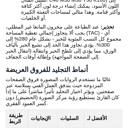
سبيل المثال، C40 M30 M30 Y30 K100) إلى
اللون الأسود، يمكنك إنشاء درجة لون أكثر كثافة
وأكثر قتامة. وهذا مثالي لمساحات التعبئة الكبيرة
أو الخلفيات.
تحذير:
عند الطباعة على مخزون المانغا غير المطلي،
يجب ألا يتجاوز إجمالي تغطية المساحة (TAC) - أي
مجموع كل النسب المئوية للحبر - بشكل عام 280% إلى
300%. يؤدي تجاوز هذا الحد إلى تشبع الحبر بألياف
الورق، مما يؤدي إلى تلطخ الحبر وانتقاله (انتقال الحبر
إلى الصفحة المواجهة) وإطالة أوقات الجفاف.
أنماط التجليد للفروق العريضة
غالبًا ما تستخدم الروايات المصورة فروق الصفحات
المزدوجة حيث يتدفق العمل الفني بسلاسة عبر
صفحتين. ويؤثر اختيار التجليد تأثيراً مباشراً على ما إذا
كان القارئ يستطيع رؤية مركز الصورة (الحضيض) دون
كسر العمود الفقري.
طريقة
الأفضل لـ
السلبيات
الإيجابيات
الربط