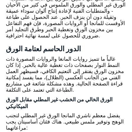
الورق غير المطلي والورق الملموس في كثير من الأحيان
- والمتطلبات الفنية لإعادة إنتاج ألوان سوداء عميقة
وثقيلة دون أن ينزف الحبر. عند الحصول على طباعة
الأوفست للمانجا أو الروايات المصورة، فإن فهم التفاعل
بين مخزون الورق وتغطية الحبر وطرق التجليد أمر
ضروري للحصول على لمسة نهائية احترافية.
الدور الحاسم لعتامة الورق
غالباً ما تتميز روايات المانغا والروايات المصورة ذات
النمط النوار بصفحات ذات تغطية عالية بالحبر. إذا كان
مخزون الورق يفتقر إلى التعتيم الكافي، فسيظهر العمل
الفني من الجانب العكسي (الظلال)، مما يفسد إمكانية
قراءة الصفحة الحالية. وهذه مشكلة شائعة في مشاريع
الطباعة التي تعتمد على التكلفة.
الورق الخالي من الخشب غير المطلي مقابل الورق
الميكانيكي
يفضل معظم ناشري المانجا الورق غير المطلي لتجنب
الوهج وتوفير ملمس طبيعي. هناك فئتان أساسيتان يجب
مراعاتهما: