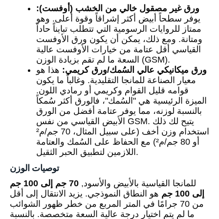
ورق غير مصقول خالي من الخشب (أوفست):
يوفر سطحاً أبيض أكثر إشراقاً وقوة أعلى. وهو
ممتاز للروايات الرسومية التي تتطلب تبايناً حاداً
ومتانة. ومع ذلك، يمكن أن يكون ورق الأوفست
القياسي أقل عتامة من خيارات الأوفست عالية
السعة ما لم تقم بزيادة الوزن (GSM).
ورق ميكانيكي عالي السُمك/ورق كريمي:
هذا هو
معيار الصناعة للمانجا التقليدية. وغالباً ما يكون
قوامه قليل القوام وكريمي أو رمادي اللون.
الميزة الرئيسية هي "السُمك"، فالورق أكثر سُمكاً
بالنسبة لوزنه، مما يوفر عتامة أفضل من الورق
الأبيض القياسي من نفس GSM. يتيح لك ذلك
استخدام وزن أخف (على سبيل المثال، 70 جم/م²
أو 80 جم/م²) مع الحفاظ على السُمك والعتامة
اللازمين لتطبيق الحبر الثقيل.
توصيات الوزن
للمانجا القياسية بالأبيض والأسود,
70 جم إلى 100 جم
إلى 100 جم
هو النطاق النموذجي. يزيد الانتقال إلى أقل
من 70 جرامًا في المتر المربع من خطر ظهور الشوائب
ما لم يتم اختيار درجة عالية السعة متخصصة. بالنسبة