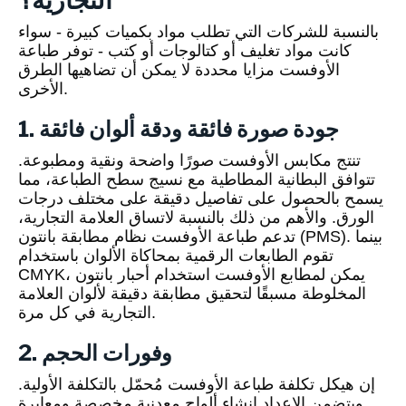
التجارية؟
بالنسبة للشركات التي تطلب مواد بكميات كبيرة - سواء
كانت مواد تغليف أو كتالوجات أو كتب - توفر طباعة
الأوفست مزايا محددة لا يمكن أن تضاهيها الطرق
الأخرى.
1. جودة صورة فائقة ودقة ألوان فائقة
تنتج مكابس الأوفست صورًا واضحة ونقية ومطبوعة.
تتوافق البطانية المطاطية مع نسيج سطح الطباعة، مما
يسمح بالحصول على تفاصيل دقيقة على مختلف درجات
الورق. والأهم من ذلك بالنسبة لاتساق العلامة التجارية،
تدعم طباعة الأوفست نظام مطابقة بانتون (PMS). بينما
تقوم الطابعات الرقمية بمحاكاة الألوان باستخدام
CMYK، يمكن لمطابع الأوفست استخدام أحبار بانتون
المخلوطة مسبقًا لتحقيق مطابقة دقيقة لألوان العلامة
التجارية في كل مرة.
2. وفورات الحجم
إن هيكل تكلفة طباعة الأوفست مُحمّل بالتكلفة الأولية.
ويتضمن الإعداد إنشاء ألواح معدنية مخصصة ومعايرة