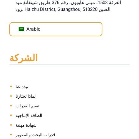
الغرفة 1503، مبنى هاويون، رقم 376 طريق شينغانغ ميد
رود. Haizhu District, Guangzhou, الصين 510220
Arabic
الشركة
نبذة عنا
لماذا تختارنا
تقييم القدرات
الطاقة الإنتاجية
شهادة مهنية
قدرات البحث والتطوير