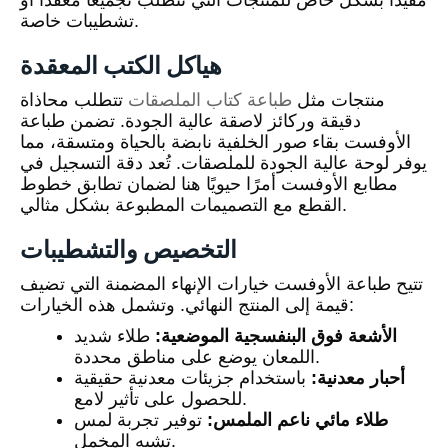
مفيدًا بشكل خاص للمنتجات التي تتطلب تجميعًا معقدًا أو
تشطيبات خاصة.
هياكل الكتب المعقدة
منتجات مثل
طباعة كتاب الملصقات
تتطلب محاذاة
دقيقة وركائز لاصقة عالية الجودة. تضمن طباعة
الأوفست بقاء صور الخلفية نابضة بالحياة ومتسقة، مما
يوفر لوحة عالية الجودة للملصقات. تُعد دقة التسجيل في
مطابع الأوفست أمرًا حيويًا هنا لضمان تطابق خطوط
القطع مع التصميمات المطبوعة بشكل مثالي.
التخصيص والتشطيبات
تتيح طباعة الأوفست خيارات الإنهاء المضمنة التي تضيف
قيمة إلى المنتج النهائي. وتشمل هذه الخيارات:
الأشعة فوق البنفسجية الموضعية:
طلاء شديد
اللمعان يوضع على مناطق محددة.
أحبار معدنية:
باستخدام جزيئات معدنية حقيقية
للحصول على تأثير لامع.
طلاء مائي ناعم الملمس:
توفير تجربة لمس
تشبه المخمل.