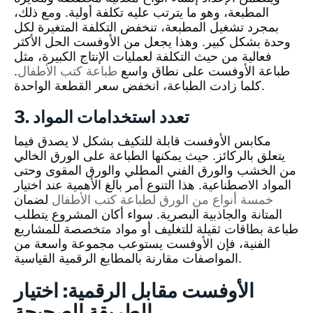
المطبعة، وهو ما يترتب عليه تكلفة أولية. ومع ذلك،
بمجرد تشغيل المطبعة، تنخفض التكلفة المتغيرة لكل
وحدة بشكل كبير. وهذا يجعل من الأوفست الحل الأكثر
فعالية من حيث التكلفة لعمليات الإنتاج الكبيرة، مثل
طباعة الأوفست على نطاق واسع
طباعة كتب الأطفال
.
كلما زادت الطباعة، انخفض سعر القطعة الواحدة.
3. تعدد استخدامات المواد
مكابس الأوفست قابلة للتكيف بشكل لا يصدق فيما
يتعلق بالركائز. حيث يمكنها الطباعة على الورق الخالي
من الخشب والورق الفني المطلي والورق المقوى وحتى
المواد الاصطناعية. هذا التنوع أمر بالغ الأهمية عند اختيار
خمسة أنواع من الورق لطباعة كتب الأطفال
لضمان
المتانة والجاذبية البصرية. سواء أكان المشروع يتطلب
طباعة بطاقات ثقيلة للتغليف أو مواد متخصصة للمشاريع
الفنية، فإن الأوفست يستوعب مجموعة واسعة من
المواصفات مقارنة بالمطابع الرقمية القياسية.
الأوفست مقابل الرقمية: اختيار
الطريقة الصحيحة