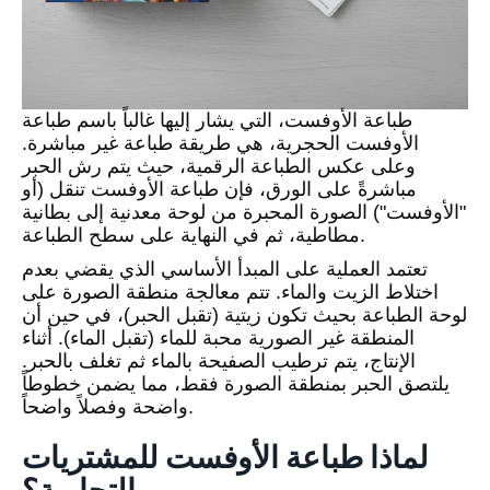
طباعة الأوفست، التي يشار إليها غالباً باسم طباعة
الأوفست الحجرية، هي طريقة طباعة غير مباشرة.
وعلى عكس الطباعة الرقمية، حيث يتم رش الحبر
مباشرةً على الورق، فإن طباعة الأوفست تنقل (أو
"الأوفست") الصورة المحبرة من لوحة معدنية إلى بطانية
مطاطية، ثم في النهاية على سطح الطباعة.
تعتمد العملية على المبدأ الأساسي الذي يقضي بعدم
اختلاط الزيت والماء. تتم معالجة منطقة الصورة على
لوحة الطباعة بحيث تكون زيتية (تقبل الحبر)، في حين أن
المنطقة غير الصورية محبة للماء (تقبل الماء). أثناء
الإنتاج، يتم ترطيب الصفيحة بالماء ثم تغلف بالحبر.
يلتصق الحبر بمنطقة الصورة فقط، مما يضمن خطوطاً
واضحة وفصلاً واضحاً.
لماذا طباعة الأوفست للمشتريات