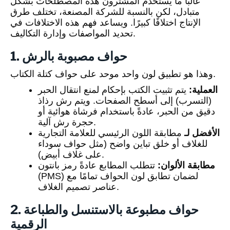
غالبًا ما يستخدم المشترون هذه المصطلحات بشكل
متبادل، لكن بالنسبة للشركة المصنعة، تختلف طرق
الإنتاج اختلافًا كبيرًا. ويساعد فهم هذه الاختلافات في
تحديد المواصفات وإدارة التكاليف.
1. حواف مصبوبة بالرش
وهذا هو تطبيق لون واحد موحد على حواف كتلة الكتاب.
العملية:
يتم تثبيت الكتب بإحكام لمنع انتقال الحبر
(التسرب) إلى أسطح الصفحات. ويتم رش رذاذ
دقيق من الحبر، عادةً باستخدام فرشاة هوائية أو
حجرة رش آلية.
الأفضل لـ
مطابقة اللون الرئيسي للعلامة التجارية
للغلاف أو خلق تباين واضح (مثل حواف سوداء
على غلاف أبيض).
مطابقة الألوان:
تتطلب المطابع عادةً رمز بانتون
(PMS) لضمان تطابق لون الحواف تمامًا مع
عناصر تصميم الغلاف.
2. حواف مطبوعة بالاستنسل والطباعة
الرقمية