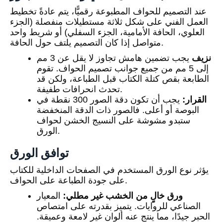
عند التصميم للحواف المطبوعة رقميًّا، يتم عادةً تخطيط
العمل الفني على شكل ثلاثة مستطيلات منفصلة (الجزء
العلوي، الحافة الأمامية، الجزء السفلي) أو شريط واحد
متواصل إذا كان التصميم يلتف حول الحافة.
نزيف
يجب تضمين هامش تجاوز لا يقل عن 3 مم
إلى 5 مم من جميع جوانب تصميم الحواف. تقوم
الطابعة بقص كتلة الكتاب قبل الطباعة، ولكن قد
تحدث انحرافات طفيفة.
القرار:
يجب أن تكون دقة الصور 300 نقطة في
البوصة أو أعلى. فالصور ذات الدقة المنخفضة
ستبدو مشوشة على النسيج الخشن لحواف
الورق.
توافق الورق
يؤثر نوع الورق المستخدم في الصفحات الداخلية للكتاب
على جودة الطباعة على الحواف.
ورق خالٍ من الخشب غير مطلي:
المعيار
الصناعي للروايات. يتميز بقدرته على امتصاص
الحبر جيدًا، مما ينتج عنه ألوان غير لامعة وعميقة.