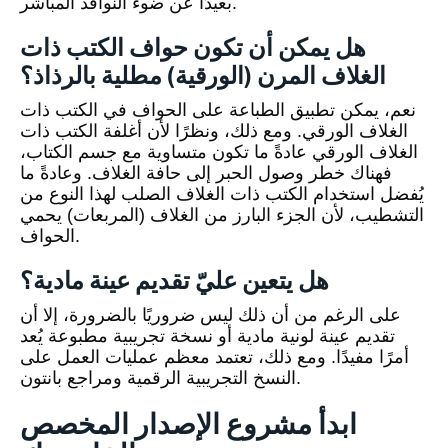
بعيدًا عن ضوء النوافذ المباشر.
هل يمكن أن تكون حواف الكتب ذات
الغلاف المرن (الورقية) مطلية بالرذاذ؟
نعم، يمكن تطبيق الطباعة على الحواف في الكتب ذات
الغلاف الورقي. ومع ذلك، ونظرًا لأن أغلفة الكتب ذات
الغلاف الورقي عادةً ما تكون متساوية مع جسم الكتاب،
فهناك خطر وصول الحبر إلى حافة الغلاف. وعادةً ما
يُفضل استخدام الكتب ذات الغلاف الصلب لهذا النوع من
التشطيب، لأن الجزء البارز من الغلاف (المربعات) يحمي
الحواف.
هل يتعين عليّ تقديم عينة مادية؟
على الرغم من أن ذلك ليس ضروريًا بالضرورة، إلا أن
تقديم عينة لونية مادية أو نسخة تجريبية مطبوعة يُعد
أمرًا مفيدًا. ومع ذلك، تعتمد معظم عمليات العمل على
النسخ التجريبية الرقمية ومراجع بانتون.
ابدأ مشروع الإصدار المخصص