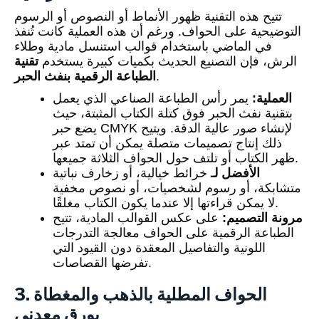
تتيح هذه التقنية ظهور الأنماط أو النصوص أو الرسوم
التوضيحية على الحواف. ورغم أن هذه العملية كانت تُنفذ
في الماضي باستخدام قوالب استنسل مادية وطلاء
الرش، فإن التصنيع الحديث بكميات كبيرة يستخدم
تقنية
.
الطباعة الرقمية بنفث الحبر
العملية:
يمر رأس الطباعة الصناعي الذي يعمل
بتقنية نفث الحبر فوق كتلة الكتاب المثبتة، حيث
يضع حبر CMYK لإنشاء صور عالية الدقة. ويتيح
ذلك إنتاج تصميمات متصلة يمكن أن تمتد عبر
ظهر الكتاب أو تلتف حول الحواف الثلاثة جميعها.
الأفضل لـ
خرائط خيالية، أو زخارف نباتية
متشابكة، أو رسوم لشخصيات، أو نصوص مخفية
لا يمكن قراءتها إلا عندما يكون الكتاب مغلقًا.
مرونة التصميم:
على عكس القوالب المادية، تتيح
الطباعة الرقمية على الحواف معالجة التدرجات
اللونية والتفاصيل المعقدة دون القيود التي
تفرضها القصاصات.
3. الحواف المطلية بالذهب والمغطاة
بورق معدني