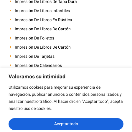
Impresión De Libros De Tapa Dura
Impresión De Libros Infantiles
Impresión De Libros En Rústica
Impresión De Libros De Cartón
Impresión De Folletos
Impresión De Libros De Cartón
Impresión De Tarjetas
Impresión De Calendarios
Impresión De Libros Para Colorear
Valoramos su intimidad
Impresión De Revistas
Utilizamos cookies para mejorar su experiencia de
Impresión De Álbumes De Fotos
navegación, publicar anuncios o contenidos personalizados y
analizar nuestro tráfico. Al hacer clic en "Aceptar todo", acepta
Impresión De Libros A Caballete
nuestro uso de cookies.
Impresión De Libros De Arte
Aceptar todo