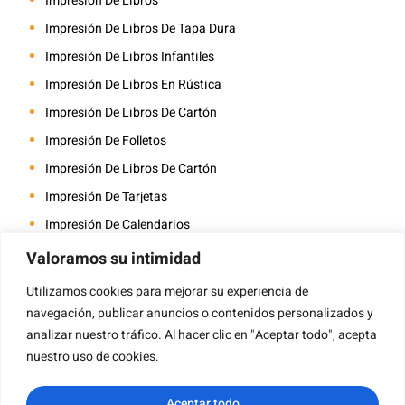
Impresión De Libros
Impresión De Libros De Tapa Dura
Impresión De Libros Infantiles
Impresión De Libros En Rústica
Impresión De Libros De Cartón
Impresión De Folletos
Impresión De Libros De Cartón
Impresión De Tarjetas
Impresión De Calendarios
Impresión De Libros Para Colorear
Valoramos su intimidad
Impresión De Revistas
Utilizamos cookies para mejorar su experiencia de
Impresión De Álbumes De Fotos
navegación, publicar anuncios o contenidos personalizados y
analizar nuestro tráfico. Al hacer clic en "Aceptar todo", acepta
Impresión De Libros A Caballete
nuestro uso de cookies.
Impresión De Libros De Arte
Aceptar todo