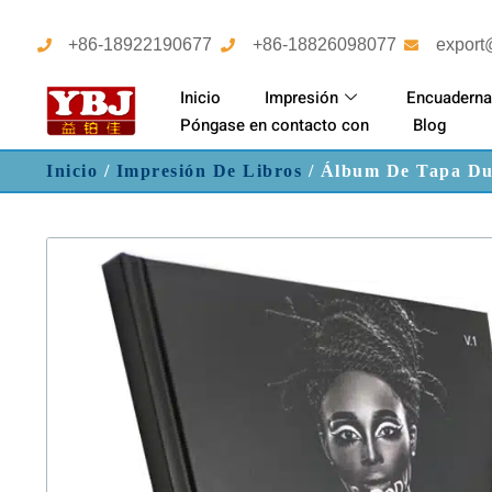
+86-18922190677
+86-18826098077
export
Inicio
Impresión
Encuaderna
Póngase en contacto con
Blog
Inicio
/
Impresión De Libros
/ Álbum De Tapa Dur