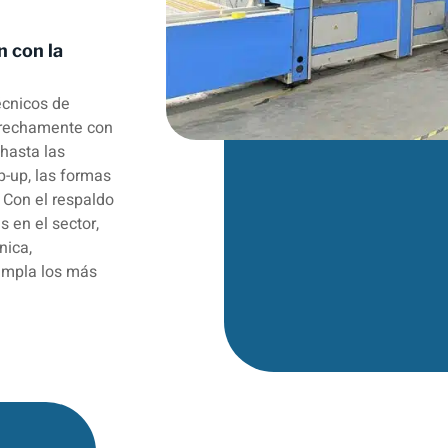
n con la
écnicos de
trechamente con
 hasta las
-up, las formas
 Con el respaldo
s en el sector,
nica,
umpla los más