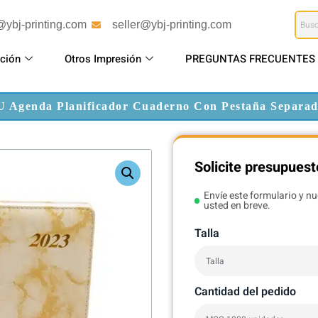
@ybj-printing.com
seller@ybj-printing.com
ción
Otros Impresión
PREGUNTAS FRECUENTES
U Agenda Planificador Cuaderno Con Pestaña Separa
Solicite presupuest
Envíe este formulario y n
usted en breve.
Talla
Cantidad del pedido