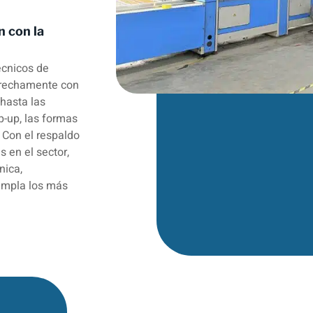
n con la
écnicos de
trechamente con
 hasta las
-up, las formas
 Con el respaldo
s en el sector,
nica,
umpla los más