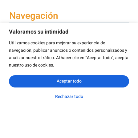
Navegación
Valoramos su intimidad
Utilizamos cookies para mejorar su experiencia de
Impresión De Libros
navegación, publicar anuncios o contenidos personalizados y
Impresión De Libros De Tapa Dura
analizar nuestro tráfico. Al hacer clic en "Aceptar todo", acepta
Impresión De Libros Infantiles
nuestro uso de cookies.
Impresión De Libros En Rústica
Aceptar todo
Impresión De Libros De Cartón
Impresión De Folletos
Rechazar todo
WhatsApp
Correo
Consulta
Categoría
Impresión De Libros De Cartón
electrónico
Impresión De Tarjetas
Impresión De Calendarios
Impresión De Libros Para Colorear