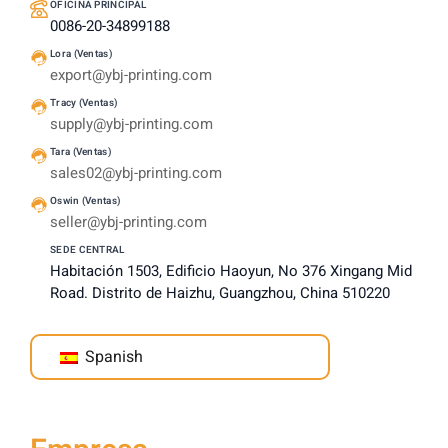
OFICINA PRINCIPAL
0086-20-34899188
Lora (Ventas)
export@ybj-printing.com
Tracy (Ventas)
supply@ybj-printing.com
Tara (Ventas)
sales02@ybj-printing.com
Oswin (Ventas)
seller@ybj-printing.com
SEDE CENTRAL
Habitación 1503, Edificio Haoyun, No 376 Xingang Mid
Road. Distrito de Haizhu, Guangzhou, China 510220
Spanish