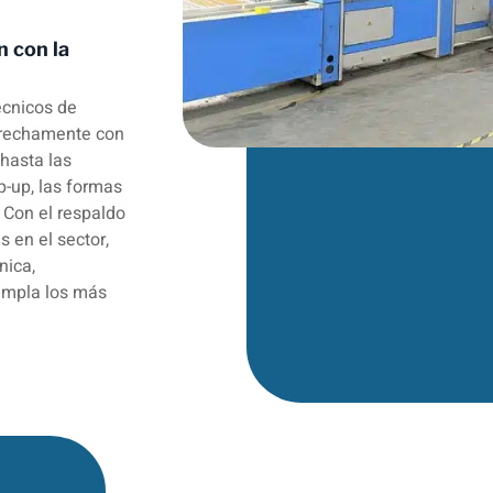
n con la
écnicos de
trechamente con
 hasta las
-up, las formas
 Con el respaldo
s en el sector,
nica,
umpla los más