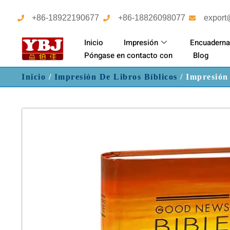
+86-18922190677
+86-18826098077
export
Inicio
Impresión
Encuaderna
Póngase en contacto con
Blog
Inicio
/
Impresión De Libros Bíblicos
/ Impresión