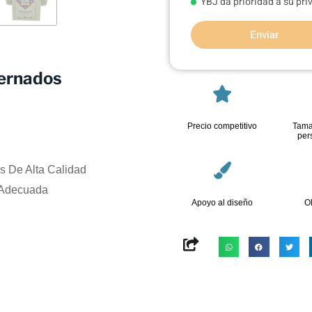
YBJ da prioridad a su pr
Enviar
dernados
Precio competitivo
Tama
per
s De Alta Calidad
 Adecuada
Apoyo al diseño
O