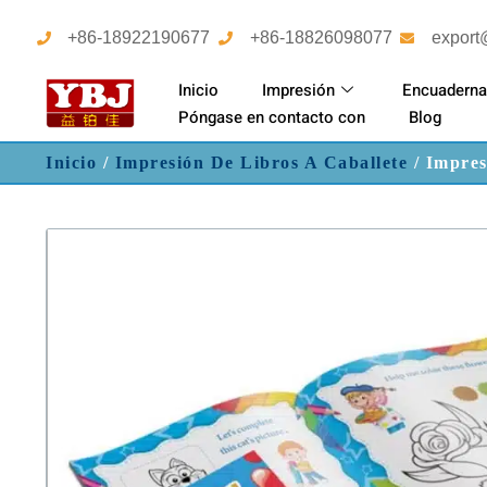
+86-18922190677
+86-18826098077
export
Inicio
Impresión
Encuaderna
Póngase en contacto con
Blog
Inicio
/
Impresión De Libros A Caballete
/ Impres