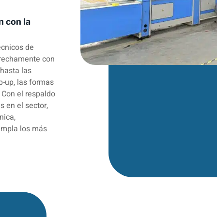
n con la
écnicos de
trechamente con
 hasta las
-up, las formas
 Con el respaldo
s en el sector,
nica,
umpla los más