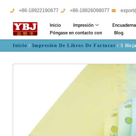
+86-18922190677
+86-18826098077
export
Inicio
Impresión
Encuaderna
Póngase en contacto con
Blog
Inicio
/
Impresión De Libros De Facturas
/ 5 Hoj