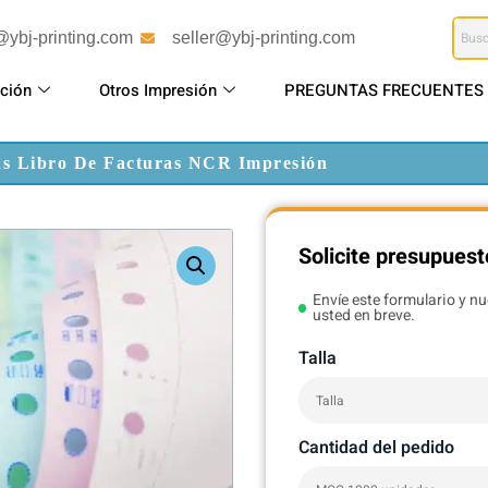
@ybj-printing.com
seller@ybj-printing.com
ción
Otros Impresión
PREGUNTAS FRECUENTES
as Libro De Facturas NCR Impresión
Solicite presupuest
Envíe este formulario y n
usted en breve.
Talla
Cantidad del pedido