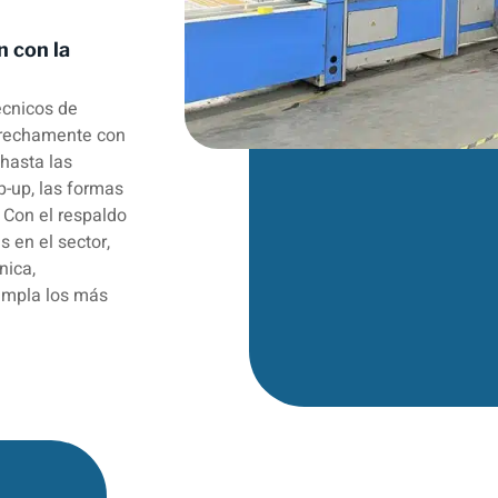
n con la
écnicos de
trechamente con
 hasta las
-up, las formas
 Con el respaldo
s en el sector,
nica,
umpla los más