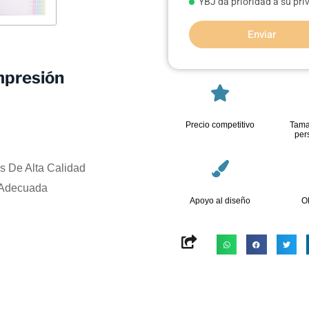
YBJ da prioridad a su pr
Enviar
mpresión
Precio competitivo
Tama
per
s De Alta Calidad
 Adecuada
Apoyo al diseño
O