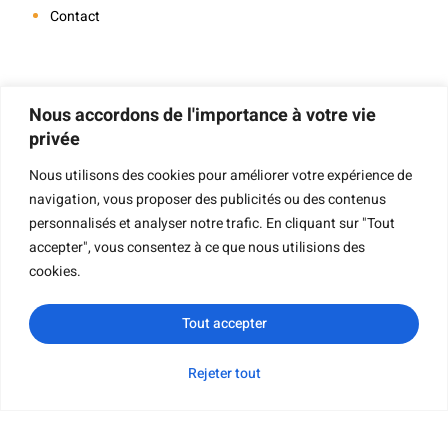
Contact
Navigation
Nous accordons de l'importance à votre vie
privée
Nous utilisons des cookies pour améliorer votre expérience de
navigation, vous proposer des publicités ou des contenus
Impression De Livres
personnalisés et analyser notre trafic. En cliquant sur "Tout
Impression De Livres À Couverture Rigide
accepter", vous consentez à ce que nous utilisions des
Impression De Livres Pour Enfants
cookies.
Impression De Livres De Poche
Tout accepter
Impression De Livres Cartonnés
Impression De Livrets
Rejeter tout
WhatsApp
Courriel
Demande de
Catégorie
Impression De Livres Cartonnés
renseignements
Impression De Cartes