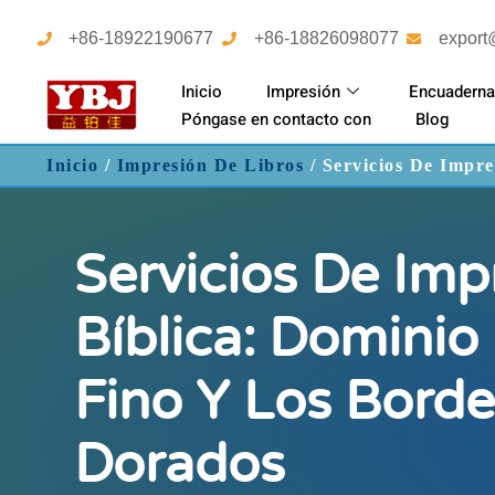
+86-18922190677
+86-18826098077
export
Inicio
Impresión
Encuaderna
Póngase en contacto con
Blog
Inicio
/
Impresión De Libros
/ Servicios De Impre
Servicios De Imp
Bíblica: Dominio
Fino Y Los Borde
Dorados