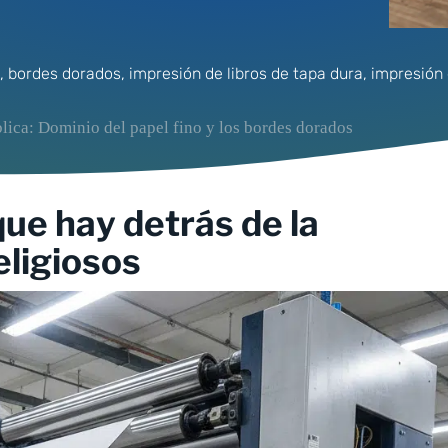
,
bordes dorados
,
impresión de libros de tapa dura
,
impresión 
blica: Dominio del papel fino y los bordes dorados
que hay detrás de la
eligiosos