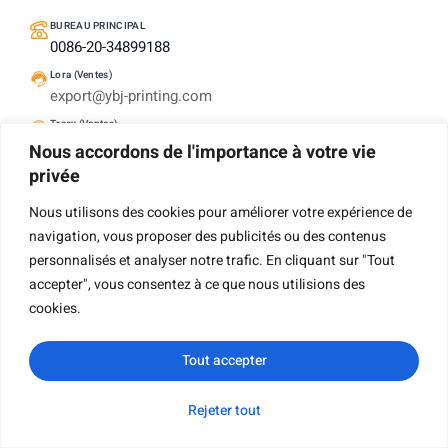
BUREAU PRINCIPAL
0086-20-34899188
Lora (Ventes)
export@ybj-printing.com
Tracy (Ventes)
supply@ybj-printing.com
Nous accordons de l'importance à votre vie
privée
Tara (Ventes)
sales02@ybj-printing.com
Nous utilisons des cookies pour améliorer votre expérience de
Oswin (Ventes)
navigation, vous proposer des publicités ou des contenus
seller@ybj-printing.com
personnalisés et analyser notre trafic. En cliquant sur "Tout
SIEGE
accepter", vous consentez à ce que nous utilisions des
Room 1503, Haoyun Building, No 376 Xingang Mid
cookies.
Road. Haizhu District, Guangzhou, Chine 510220
Tout accepter
French
Rejeter tout
WhatsApp
Courriel
Demande de
Catégorie
renseignements