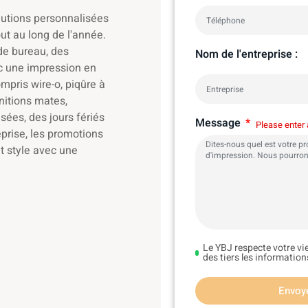
olutions personnalisées
ut au long de l'année.
de bureau, des
Nom de l'entreprise :
ec une impression en
ompris wire-o, piqûre à
initions mates,
sées, des jours fériés
Message
Please enter a
eprise, les promotions
et style avec une
Le YBJ respecte votre vi
des tiers les informatio
Envoy