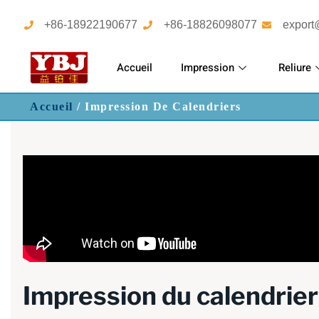
+86-18922190677
+86-18826098077
export
Accueil
Impression
Reliure
Accueil
/ Impression De Calendriers
Impression du calendrier