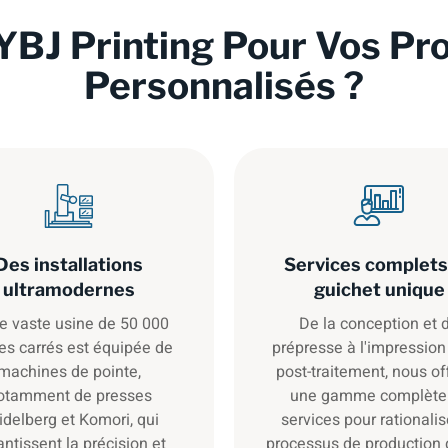
YBJ Printing Pour Vos Pr
Personnalisés ?
Des installations
Services complets
ultramodernes
guichet unique
e vaste usine de 50 000
De la conception et 
es carrés est équipée de
prépresse à l'impression
machines de pointe,
post-traitement, nous of
otamment de presses
une gamme complète
idelberg et Komori, qui
services pour rationalis
antissent la précision et
processus de production 