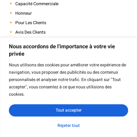
Capacité Commerciale
Honneur
Pour Les Clients
Avis Des Clients
Contact
Nous accordons de l'importance à votre vie
privée
Nous utilisons des cookies pour améliorer votre expérience de
Navigation
navigation, vous proposer des publicités ou des contenus
personnalisés et analyser notre trafic. En cliquant sur "Tout
accepter", vous consentez à ce que nous utilisions des
cookies.
Impression De Livres
Impression De Livres À Couverture Rigide
Tout accepter
Impression De Livres Pour Enfants
Rejeter tout
Impression De Livres De Poche
Impression De Livres Cartonnés