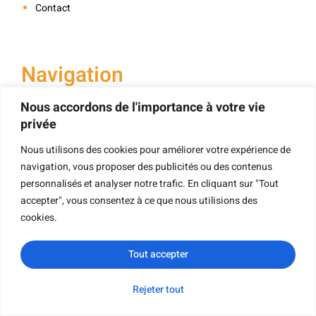
Contact
Navigation
Nous accordons de l'importance à votre vie
privée
Impression De Livres
Nous utilisons des cookies pour améliorer votre expérience de
Impression De Livres À Couverture Rigide
navigation, vous proposer des publicités ou des contenus
personnalisés et analyser notre trafic. En cliquant sur "Tout
Impression De Livres Pour Enfants
accepter", vous consentez à ce que nous utilisions des
Impression De Livres De Poche
cookies.
Impression De Livres Cartonnés
Impression De Livrets
Tout accepter
Impression De Livres Cartonnés
Rejeter tout
WhatsApp
Courriel
Demande de
Catégorie
Impression De Cartes
renseignements
Impression Du Calendrier