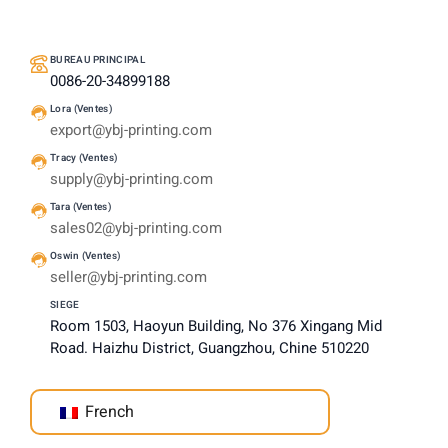
BUREAU PRINCIPAL
0086-20-34899188
Lora (Ventes)
export@ybj-printing.com
Tracy (Ventes)
supply@ybj-printing.com
Tara (Ventes)
sales02@ybj-printing.com
Oswin (Ventes)
seller@ybj-printing.com
SIEGE
Room 1503, Haoyun Building, No 376 Xingang Mid
Road. Haizhu District, Guangzhou, Chine 510220
French