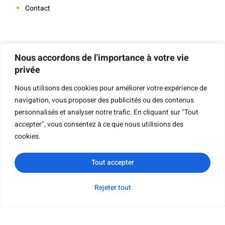
Contact
Navigation
Nous accordons de l'importance à votre vie
privée
Nous utilisons des cookies pour améliorer votre expérience de
navigation, vous proposer des publicités ou des contenus
Impression De Livres
personnalisés et analyser notre trafic. En cliquant sur "Tout
Impression De Livres À Couverture Rigide
accepter", vous consentez à ce que nous utilisions des
Impression De Livres Pour Enfants
cookies.
Impression De Livres De Poche
Tout accepter
Impression De Livres Cartonnés
Impression De Livrets
Rejeter tout
WhatsApp
Courriel
Demande de
Catégorie
Impression De Livres Cartonnés
renseignements
Impression De Cartes