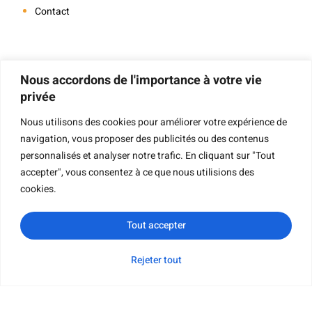
Contact
Navigation
Nous accordons de l'importance à votre vie
privée
Nous utilisons des cookies pour améliorer votre expérience de
navigation, vous proposer des publicités ou des contenus
Impression De Livres
personnalisés et analyser notre trafic. En cliquant sur "Tout
Impression De Livres À Couverture Rigide
accepter", vous consentez à ce que nous utilisions des
Impression De Livres Pour Enfants
cookies.
Impression De Livres De Poche
Tout accepter
Impression De Livres Cartonnés
Impression De Livrets
Rejeter tout
WhatsApp
Courriel
Demande de
Catégorie
Impression De Livres Cartonnés
renseignements
Impression De Cartes