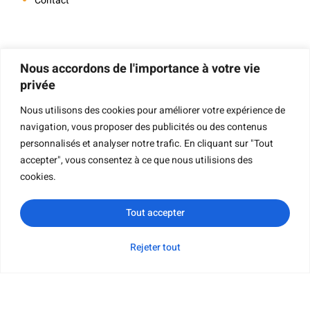
Contact
Navigation
Nous accordons de l'importance à votre vie
privée
Nous utilisons des cookies pour améliorer votre expérience de
navigation, vous proposer des publicités ou des contenus
Impression De Livres
personnalisés et analyser notre trafic. En cliquant sur "Tout
Impression De Livres À Couverture Rigide
accepter", vous consentez à ce que nous utilisions des
Impression De Livres Pour Enfants
cookies.
Impression De Livres De Poche
Tout accepter
Impression De Livres Cartonnés
Impression De Livrets
Rejeter tout
WhatsApp
Courriel
Demande de
Catégorie
Impression De Livres Cartonnés
renseignements
Impression De Cartes
Impression Du Calendrier