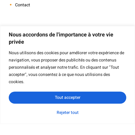
Contact
Navigation
Nous accordons de l'importance à votre vie
privée
Nous utilisons des cookies pour améliorer votre expérience de
navigation, vous proposer des publicités ou des contenus
Impression De Livres
personnalisés et analyser notre trafic. En cliquant sur "Tout
Impression De Livres À Couverture Rigide
accepter", vous consentez à ce que nous utilisions des
Impression De Livres Pour Enfants
cookies.
Impression De Livres De Poche
Tout accepter
Impression De Livres Cartonnés
Impression De Livrets
Rejeter tout
WhatsApp
Courriel
Demande de
Catégorie
Impression De Livres Cartonnés
renseignements
Impression De Cartes