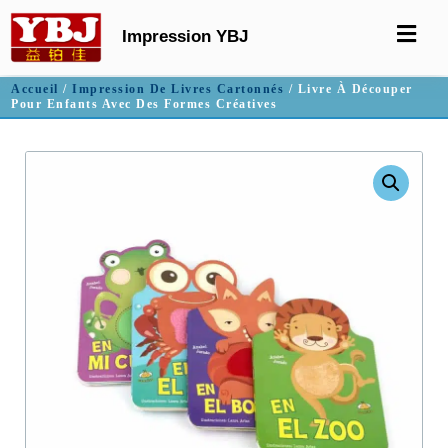
Impression YBJ
Accueil
/
Impression De Livres Cartonnés
/ Livre À Découper
Pour Enfants Avec Des Formes Créatives