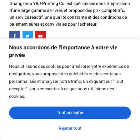
Guangzhou YBJ-Printing Co. est spécialisée dans l'impression
d'une large gamme de livres et propose des prix compétitifs,
un service réactif, une qualité constante et des conditions de
paiement sûres et conviviales pour l'acheteur.
Nous accordons de l'importance à votre vie
privée
Contact
Nous utilisons des cookies pour améliorer votre expérience de
navigation, vous proposer des publicités ou des contenus
personnalisés et analyser notre trafic. En cliquant sur "Tout
accepter", vous consentez à ce que nous utilisions des
BUREAU PRINCIPAL
cookies.
0086-20-34899188
Lora (Ventes)
Tout accepter
export@ybj-printing.com
Tracy (Ventes)
Rejeter tout
WhatsApp
Courriel
Demande de
Catégorie
supply@ybj-printing.com
renseignements
Tara (Ventes)