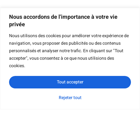
Navigation
Nous accordons de l'importance à votre vie
privée
Nous utilisons des cookies pour améliorer votre expérience de
navigation, vous proposer des publicités ou des contenus
Impression De Livres
personnalisés et analyser notre trafic. En cliquant sur "Tout
Impression De Livres À Couverture Rigide
accepter", vous consentez à ce que nous utilisions des
Impression De Livres Pour Enfants
cookies.
Impression De Livres De Poche
Tout accepter
Impression De Livres Cartonnés
Impression De Livrets
Rejeter tout
WhatsApp
Courriel
Demande de
Catégorie
Impression De Livres Cartonnés
renseignements
Impression De Cartes
Impression Du Calendrier
Impression De Livres De Coloriage