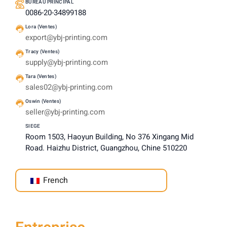
BUREAU PRINCIPAL
0086-20-34899188
Lora (Ventes)
export@ybj-printing.com
Tracy (Ventes)
supply@ybj-printing.com
Tara (Ventes)
sales02@ybj-printing.com
Oswin (Ventes)
seller@ybj-printing.com
SIEGE
Room 1503, Haoyun Building, No 376 Xingang Mid
Road. Haizhu District, Guangzhou, Chine 510220
French