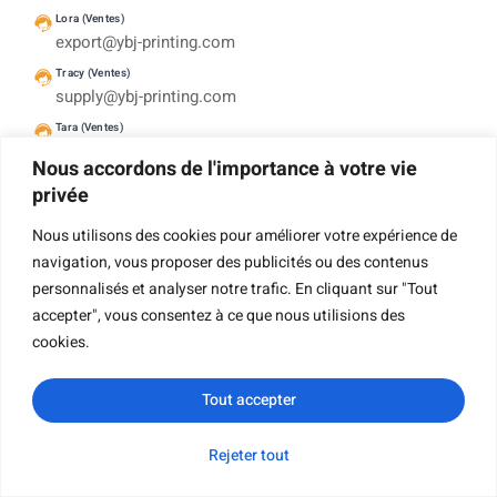
Lora (Ventes)
export@ybj-printing.com
Tracy (Ventes)
supply@ybj-printing.com
Tara (Ventes)
sales02@ybj-printing.com
Nous accordons de l'importance à votre vie
Oswin (Ventes)
privée
seller@ybj-printing.com
Nous utilisons des cookies pour améliorer votre expérience de
SIEGE
Room 1503, Haoyun Building, No 376 Xingang Mid
navigation, vous proposer des publicités ou des contenus
Road. Haizhu District, Guangzhou, Chine 510220
personnalisés et analyser notre trafic. En cliquant sur "Tout
accepter", vous consentez à ce que nous utilisions des
cookies.
French
Tout accepter
Entreprise
Rejeter tout
WhatsApp
Courriel
Demande de
Catégorie
renseignements