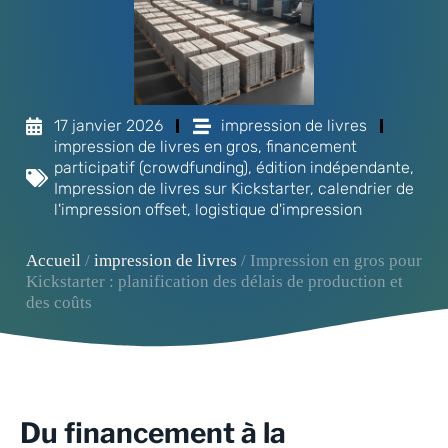
17 janvier 2026
impression de livres
impression de livres en gros
,
financement
participatif (crowdfunding)
,
édition indépendante
,
Impression de livres sur Kickstarter
,
calendrier de
l'impression offset
,
logistique d'impression
Accueil
/
impression de livres
/ Impression en gros pour
Kickstarter : planification des délais de production et
des coûts
Du financement à la