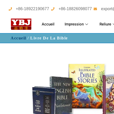
+86-18922190677
+86-18826098077
export
Accueil
Impression
Reliure
Accueil
/ Livre De La Bible