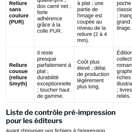
qualité-prix ;
Reliure
à plat ; une
poche
dos carré net ;
sans
partie de
classi
forte
couture
l'image est
; man
adhérence
(PUR)
coupée au
grand
grâce à la
niveau de la
tirage.
colle PUR.
reliure (2 à 4
mm).
Il reste
Éditio
presque
collect
Coût plus
Reliure
parfaitement à
roman
élevé ; délai
cousue
plat ;
graph
de production
(reliure
durabilité
riches
légèrement
Smyth)
exceptionnelle
illustr
plus long.
; toucher haut
; livres
de gamme.
reliés.
Liste de contrôle pré-impression
pour les éditeurs
Avant d'envoyer vos fichiers à l'impression,