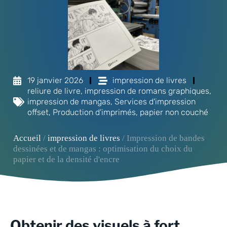
19 janvier 2026
impression de livres
reliure de livre
,
impression de romans graphiques
,
impression de mangas
,
Services d'impression
offset
,
Production d'imprimés
,
papier non couché
Accueil
/
impression de livres
/ Impression de bandes
dessinées et de mangas : optimisation du choix du
papier et de la densité d'encre
Obtenir des visuels à fort