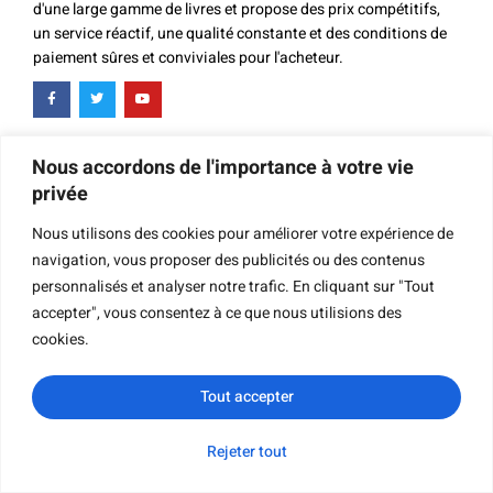
d'une large gamme de livres et propose des prix compétitifs,
un service réactif, une qualité constante et des conditions de
paiement sûres et conviviales pour l'acheteur.
Nous accordons de l'importance à votre vie
Contact
privée
Nous utilisons des cookies pour améliorer votre expérience de
navigation, vous proposer des publicités ou des contenus
personnalisés et analyser notre trafic. En cliquant sur "Tout
BUREAU PRINCIPAL
accepter", vous consentez à ce que nous utilisions des
0086-20-34899188
cookies.
Lora (Ventes)
export@ybj-printing.com
Tout accepter
Tracy (Ventes)
supply@ybj-printing.com
Rejeter tout
WhatsApp
Courriel
Demande de
Catégorie
Tara (Ventes)
renseignements
sales02@ybj-printing.com