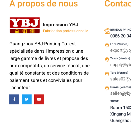
À propos de nous
Contac
Impression YBJ
BUREAU PRIN
Fabrication professionnelle
0086-20-3
Guangzhou YBJ-Printing Co. est
Lora (Ventes)
export@ybj
spécialisée dans l'impression d'une
large gamme de livres et propose des
Tracy (Ventes)
supply@ybj
prix compétitifs, un service réactif, une
qualité constante et des conditions de
Tara (Ventes)
sales02@y
paiement sûres et conviviales pour
l'acheteur.
Oswin (Ventes
seller@ybj
SIEGE
Room 1503
Xingang Mi
Guangzhou