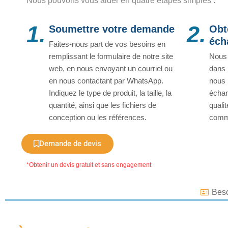
Nous pouvons vous aider en quatre étapes simples :
1.
2.
Soumettre votre demande
Obt
éch
Faites-nous part de vos besoins en
remplissant le formulaire de notre site
Nous 
web, en nous envoyant un courriel ou
dans 
en nous contactant par WhatsApp.
nous 
Indiquez le type de produit, la taille, la
échan
quantité, ainsi que les fichiers de
quali
conception ou les références.
comm
Demande de devis
*Obtenir un devis gratuit et sans engagement
Beso