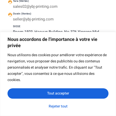
Tara (Ventes)
sales02@ybj-printing.com
Oswin (Ventes)
seller@ybj-printing.com
SIEGE
Room 1503, Haoyun Building, No 376 Xingang Mid
Road. Haizhu District, Guangzhou, Chine 510220
Nous accordons de l'importance à votre vie
privée
French
Nous utilisons des cookies pour améliorer votre expérience de
navigation, vous proposer des publicités ou des contenus
personnalisés et analyser notre trafic. En cliquant sur "Tout
accepter", vous consentez à ce que nous utilisions des
Entreprise
cookies.
Tout accepter
À Propos De Nous
Rejeter tout
WhatsApp
Courriel
Demande de
Catégorie
Pourquoi Nous Choisir ?
renseignements