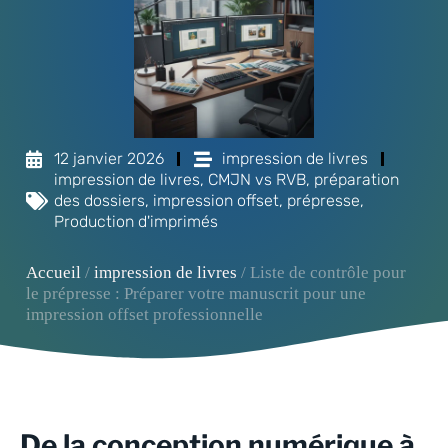
12 janvier 2026
impression de livres
impression de livres
,
CMJN vs RVB
,
préparation
des dossiers
,
impression offset
,
prépresse
,
Production d'imprimés
Accueil
/
impression de livres
/ Liste de contrôle pour
le prépresse : Préparer votre manuscrit pour une
impression offset professionnelle
De la conception numérique à