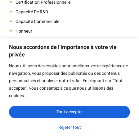
Certification Professionnelle
Capacité De R&D
Capacité Commerciale
Honneur
Pour Les Clients
Nous accordons de l'importance à votre vie
Avis Des Clients
privée
Contact
Nous utilisons des cookies pour améliorer votre expérience de
navigation, vous proposer des publicités ou des contenus
personnalisés et analyser notre trafic. En cliquant sur "Tout
Navigation
accepter", vous consentez à ce que nous utilisions des
cookies.
Tout accepter
Impression De Livres
Rejeter tout
Impression De Livres À Couverture Rigide
WhatsApp
Courriel
Demande de
Catégorie
renseignements
Impression De Livres Pour Enfants